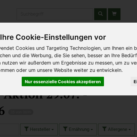
Produkt
Ihre Cookie-Einstellungen vor
stätten & Schulen
Liefergebiet
Wochenmarkt
Unsere W
endet Cookies und Targeting Technologien, um Ihnen ein b
ichen und die Werbung, die Sie sehen, besser an Ihre Bedür
n nutzen wir außerdem um Ergebnisse zu messen, um zu ve
ommen oder um unsere Website weiter zu entwickeln.
Nur essenzielle Cookies akzeptieren
E
-Aktion 29.07. -
26
35 von 3699
Hersteller
Ernährung
Allergene