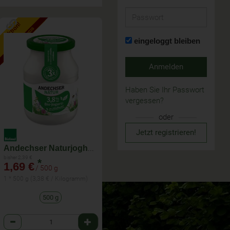
Passwort
Aktion!
bis zum 15.8.2026
eingeloggt bleiben
Anmelden
Haben Sie Ihr Passwort
vergessen?
oder
Jetzt registrieren!
Andechser Naturjoghurt 3,8%
bisher 2,39 €
*
1,69 €
/ 500 g
1 * 500 g (3,38 € / Kilogramm)
500 g
Anzahl