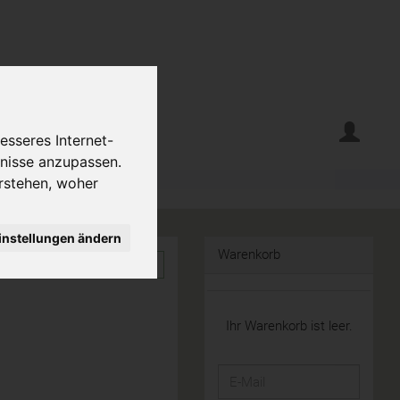
erte
Krumelecke
esseres Internet-
fnisse anzupassen.
rstehen, woher
instellungen ändern
Warenkorb
Ihr Warenkorb ist leer.
E-
Mail