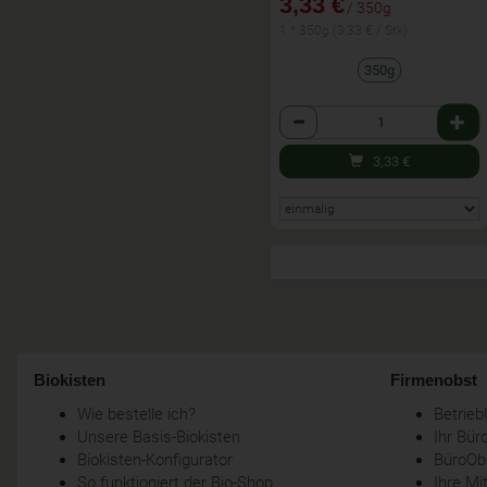
3,33 €
/ 350g
1 * 350g (3,33 € / Stk)
350g
Anzahl
3,33
€
Biokisten
Firmenobst
Wie bestelle ich?
Betrie
Unsere Basis-Biokisten
Ihr Bür
Biokisten-Konfigurator
BüroObs
So funktioniert der Bio-Shop
Ihre Mi