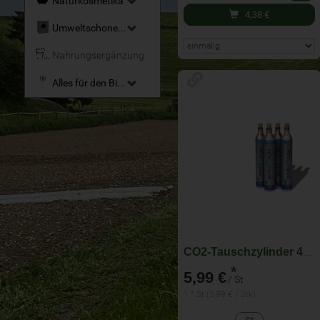
Naturkosmetika
4,38
€
Umweltschonende Reinigungsmittel
Nahrungsergänzung
Alles für den Bio-Garten
CO2-Tauschzylinder 425 g
*
5,99 €
/ St
1 * St (5,99 € / Stk)