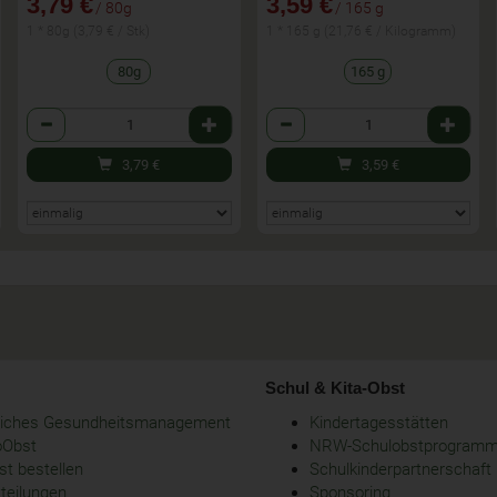
3,79 €
3,59 €
/ 80g
/ 165 g
1 * 80g (3,79 € / Stk)
1 * 165 g (21,76 € / Kilogramm)
80g
165 g
Anzahl
Anzahl
3,79
€
3,59
€
Schul & Kita-Obst
bliches Gesundheitsmanagement
Kindertagesstätten
oObst
NRW-Schulobstprogram
t bestellen
Schulkinderpartnerschaft
tteilungen
Sponsoring