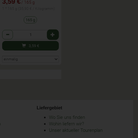
3,59 €
/ 165 g
1 * 165 g (35,90 € / Kilogramm)
165 g
Anzahl
3,59
€
Liefergebiet
Wo Sie uns finden
m
Wohin liefern wir?
Unser aktueller Tourenplan