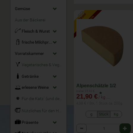
Gemüse
Aktion!
bis zum 15.8.2026
Aus der Bäckerei
Fleisch & Wurst
frische Milchprodukte
Vorratskammer
Vegetarisches & Veganes
Getränke
Alpenschätzle 1/2
erlesene Weine
bisher 35,90 €
*
21,90 €
/ kg ....
Für die Katz´ (und den Hund)
4,38 € / Stk, 1 Stück ca. 200g
Nützliches für den Haushalt
g
Stück
Kg
Präsente
Anzahl