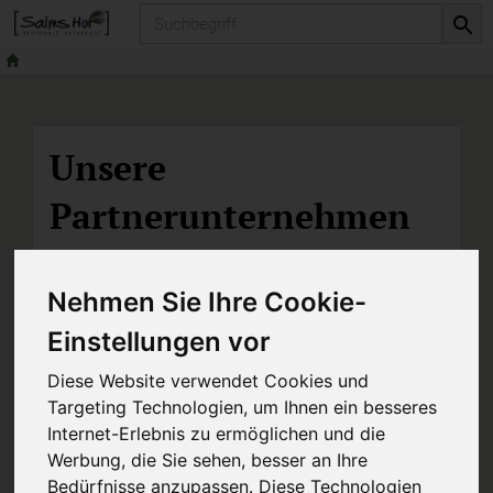
Produkt
Unsere
Partnerunternehmen
02955-442 987 0
info@salms-
Nehmen Sie Ihre Cookie-
hof.de
+49 151 53510361
Einstellungen vor
Diese Website verwendet Cookies und
Targeting Technologien, um Ihnen ein besseres
Internet-Erlebnis zu ermöglichen und die
Werbung, die Sie sehen, besser an Ihre
Bedürfnisse anzupassen. Diese Technologien