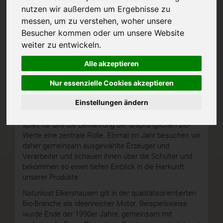
nutzen wir außerdem um Ergebnisse zu
messen, um zu verstehen, woher unsere
Besucher kommen oder um unsere Website
weiter zu entwickeln.
Naturkost Elkershausen
Alle akzeptieren
Naturkost Elkershausen aus Göttingen ist unser
wichtigster Partner.
Nur essenzielle Cookies akzeptieren
Geschäftsführer Hermann Heldberg, Bio-Pionier der
Einstellungen ändern
ersten Stunde, und sein Team genießen unser
Vertrauen im Einkauf vieler unserer Produkte. Dabei
spielt für uns die Bewahrung der ursprünglichen Bio-
Werte eine zentrale Rolle. Einmal im Jahr besuchen wir
daher gemeinsam ausgewählte Erzeuger und
Verarbeiter und schauen ihnen über die Schulter und
bekommen so einen tiefen Einblick in die Herkunft
unserer Produkte.
Naturkost Elkershausen
gilt in der qualitätsorientierten
Bio-Branche als ideenreicher Motor. Beispielsweise
wurde Ende der 1990er Jahre, gemeinsam mit