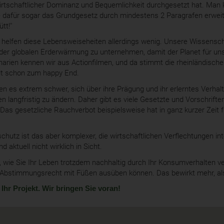
wirtschaftlicher Dominanz und Bequemlichkeit durchgesetzt hat. Ma
dafür sogar das Grundgesetz durch mindestens 2 Paragrafen erweiter
ütt!"
helfen diese Lebensweiseheiten allerdings wenig. Unsere Wissensch
 der globalen Erderwärmung zu unternehmen, damit der Planet für uns
arien kennen wir aus Actionfilmen, und da stimmt die rheinländische
elt schon zum happy End.
es extrem schwer, sich über ihre Prägung und ihr erlerntes Verha
n langfristig zu ändern. Daher gibt es viele Gesetzte und Vorschrifte
. Das gesetzliche Rauchverbot beispielsweise hat in ganz kurzer Zeit f
hutz ist das aber komplexer, die wirtschaftlichen Verflechtungen in
 aktuell nicht wirklich in Sicht.
, wie Sie Ihr Leben trotzdem nachhaltig durch Ihr Konsumverhalten 
 Abstimmungsrecht mit Füßen ausüben können. Das bewirkt mehr, als
Ihr Projekt. Wir bringen Sie voran!