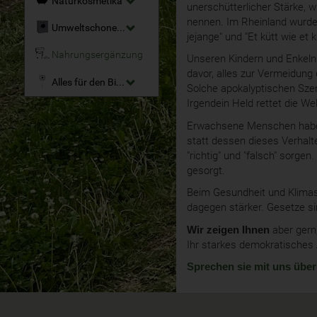
Naturkosmetika
unerschütterlicher Stärke, 
nennen. Im Rheinland wurde 
Umweltschonende Reinigungsmittel
jejange" und "Et kütt wie et k
Nahrungsergänzung
Unseren Kindern und Enkeln 
davor, alles zur Vermeidung
Alles für den Bio-Garten
Solche apokalyptischen Szen
Irgendein Held rettet die W
Erwachsene Menschen haben 
statt dessen dieses Verhalte
"richtig" und "falsch" sorgen
gesorgt.
Beim Gesundheit und Klimasc
dagegen stärker. Gesetze sind
Wir zeigen Ihnen
aber gern
Ihr starkes demokratisches
Sprechen sie mit uns über 