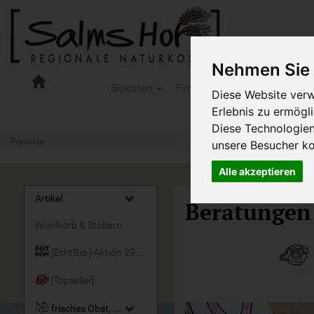
Nehmen Sie 
Salms
Biokisten
Firmen-Obst
Kindertages
Hof
Diese Website verw
Naturkost
Erlebnis zu ermögl
-
Diese Technologie
OnlineShop
Produkte
unsere Besucher k
Alle akzeptieren
Artikel
Beratungen 
Wühlkorb & Stöbern
[EchtBio.]-Aktion 29.07. - 11.08.2026
[Topseller]
frisches Obst, Früchte & Nüsse