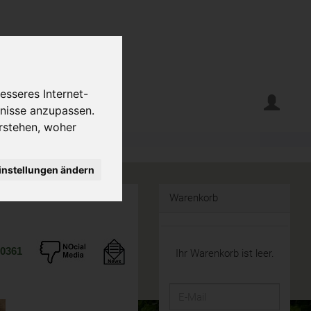
erte
Krumelecke
esseres Internet-
fnisse anzupassen.
rstehen, woher
instellungen ändern
Warenkorb
10361
Ihr Warenkorb ist leer.
E-
Mail