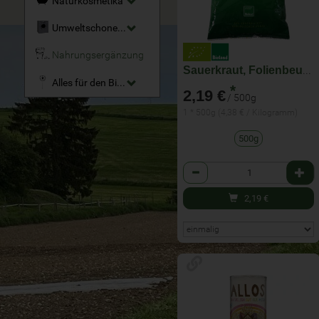
Naturkosmetika
Umweltschonende Reinigungsmittel
Nahrungsergänzung
Sauerkraut, Folienbeutel
Alles für den Bio-Garten
*
2,19 €
/ 500g
1 * 500g (4,38 € / Kilogramm)
500g
Anzahl
2,19
€