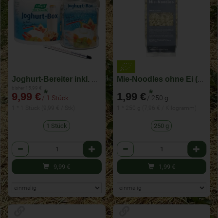
Joghurt-Bereiter inkl. Thermometer
Mie-Noodles ohne Ei (Vegan)
bisher 15,99 €
*
*
9,99 €
1,99 €
/ 1 Stück
/ 250 g
1 * 1 Stück (9,99 € / Stk)
1 * 250 g (7,96 € / Kilogramm)
1 Stück
250 g
Anzahl
Anzahl
9,99
€
1,99
€