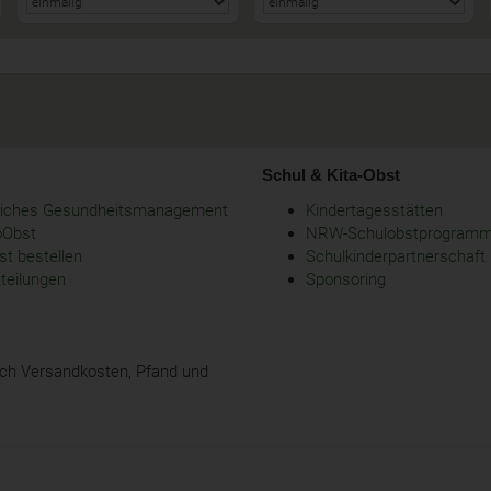
Schul & Kita-Obst
bliches Gesundheitsmanagement
Kindertagesstätten
oObst
NRW-Schulobstprogram
t bestellen
Schulkinderpartnerschaft
tteilungen
Sponsoring
glich Versandkosten, Pfand und