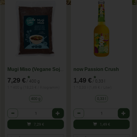
Mugi Miso (Vegane Sojapaste)
now Passion Crush
*
*
7,29 €
1,49 €
/ 400 g
/ 0,33 l
1 * 400 g (18,23 € / Kilogramm)
1 * 0,33 l (1,49 € / Liter)
400 g
0,33 l
Anzahl
Anzahl
7,29
€
1,49
€