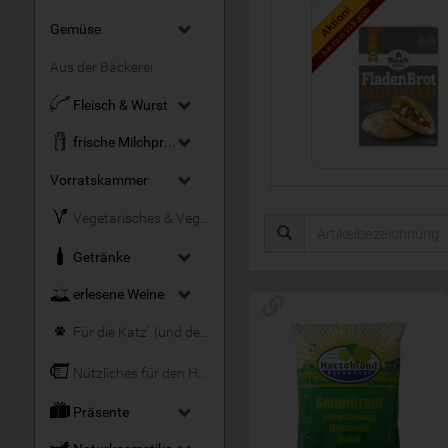
Aktion!
bis zum 15.8.2026
Gemüse
Aus der Bäckerei
Fleisch & Wurst
frische Milchprodukte
Fladenbrot glu...
Vorratskammer
3,33 €
*
3,33 € / Stk
Vegetarisches & Veganes
Getränke
erlesene Weine
Für die Katz´ (und den Hund)
Nützliches für den Haushalt
Präsente