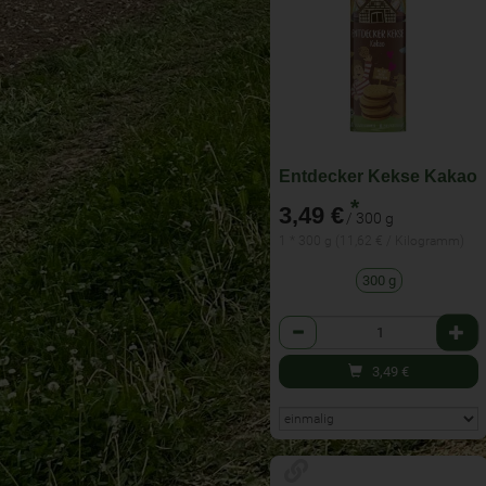
Entdecker Kekse Kakao
*
3,49 €
/ 300 g
1 * 300 g (11,62 € / Kilogramm)
300 g
Anzahl
3,49
€