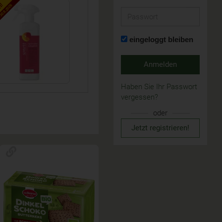
n!
0.9.2026
Passwort
eingeloggt bleiben
Anmelden
Sprühstärke &...
Haben Sie Ihr Passwort
1,59 €
*
vergessen?
3,18 € / Liter
oder
Jetzt registrieren!