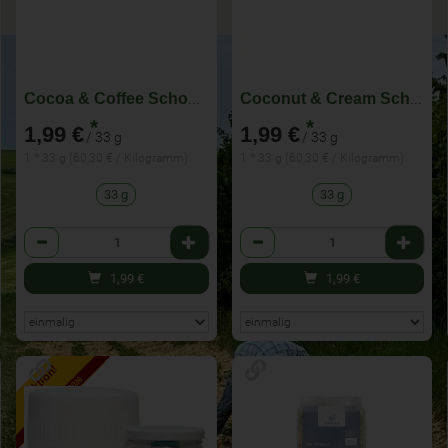
Cocoa & Coffee Schokoriegel
Coconut & Cream Schokoriegel
*
*
1,99 €
1,99 €
/ 33 g
/ 33 g
1 * 33 g (60,30 € / Kilogramm)
1 * 33 g (60,30 € / Kilogramm)
33 g
33 g
Anzahl
Anzahl
1,99
€
1,99
€
Aktion!
bis zum 8.8.2026