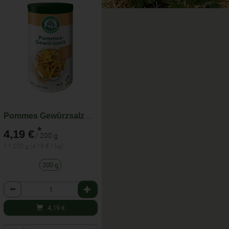
Pommes Gewürzsalz Streudose
*
4,19 €
/ 200 g
1 * 200 g (4,19 € / kg)
200 g
Anzahl
4,19
€