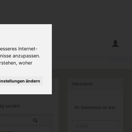
erte
Krumelecke
esseres Internet-
fnisse anzupassen.
rstehen, woher
instellungen ändern
Warenkorb
dig werden!
Ihr Warenkorb ist leer.
E-
Mail