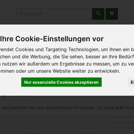
Produkt
Ihre Cookie-Einstellungen vor
stätten & Schulen
Liefergebiet
Wochenmarkt
Unsere W
endet Cookies und Targeting Technologien, um Ihnen ein b
ichen und die Werbung, die Sie sehen, besser an Ihre Bedür
n nutzen wir außerdem um Ergebnisse zu messen, um zu ve
ommen oder um unsere Website weiter zu entwickeln.
Nur essenzielle Cookies akzeptieren
E
ke
20 von 3699
n, wechselnden Mix aus verschiedenen Produkten. Da sollte jeder fün