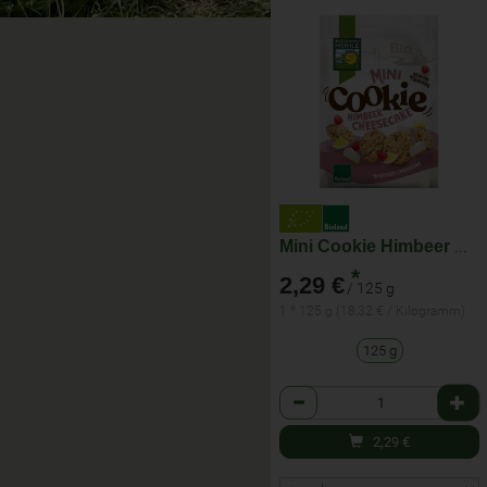
Mini Cookie Himbeer Cheesecake
*
2,29 €
/ 125 g
1 * 125 g (18,32 € / Kilogramm)
125 g
Anzahl
2,29
€