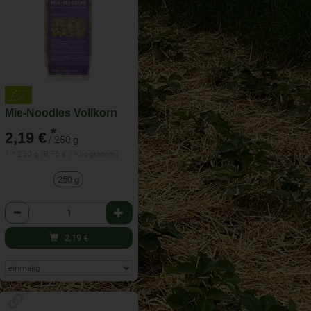
Mie-Noodles Vollkorn
*
2,19 €
/ 250 g
1 * 250 g (8,76 € / Kilogramm)
250 g
Anzahl
2,19
€