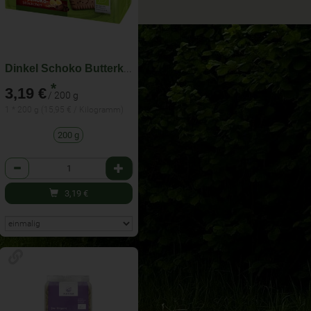
Dinkel Schoko Butterkeks
*
3,19 €
/ 200 g
1 * 200 g (15,95 € / Kilogramm)
200 g
Anzahl
3,19
€