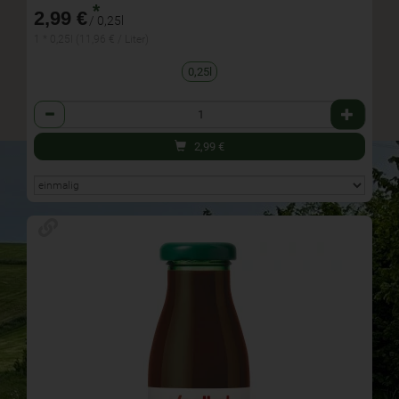
*
2,99 €
/ 0,25l
1 * 0,25l (11,96 € / Liter)
0,25l
Anzahl
2,99
€