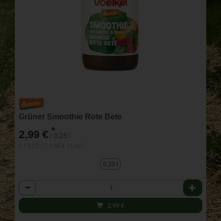
Grüner Smoothie Rote Bete
*
2,99 €
/ 0,25 l
1 * 0,25 l (11,96 € / Liter)
0,25 l
Anzahl
2,99
€