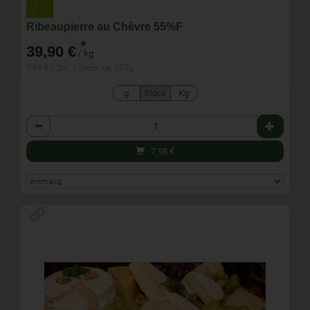
Ribeaupierre au Chêvre 55%F
*
39,90 €
/ kg
7,98 € / Stk, 1 Stück ca. 200g
g
Stück
Kg
Anzahl
7,98
€