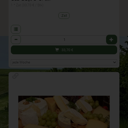
1 * Zst (33,70 € / Stk)
Zst
Anzahl
33,70
€