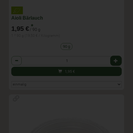
Aioli Bärlauch
*
1,95 €
/ 90 g
1 * 90 g (19,50 € / Kilogramm)
90 g
Anzahl
1,95
€