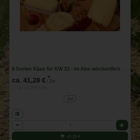
6 Sorten Käse für KW 33 - im Abo wöchentlich wechselnde Zusammenstellung
*
ca. 41,28 €
/ Zst
1 * Zst (41,28 € / Stk)
Zst
Anzahl
41,28
€