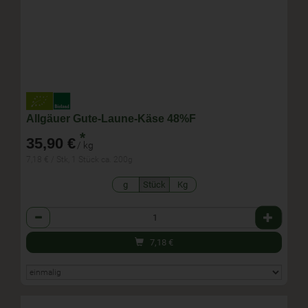
Allgäuer Gute-Laune-Käse 48%F
*
35,90 €
/ kg
7,18 € / Stk, 1 Stück ca. 200g
g
Stück
Kg
Anzahl
7,18
€