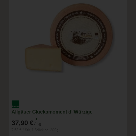
Allgäuer Glücksmoment d''Würzige
*
37,90 €
/ kg
7,58 € / Stk, 1 Stück ca. 200g