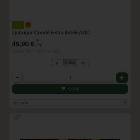
2jähriger Comté Extra 45%F AOC
*
49,90 €
/ kg
9,98 € / Stk, 1 Stück ca. 200g
g
Stück
Kg
Anzahl
9,98
€