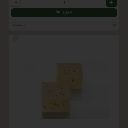
Anzahl
1,95
€