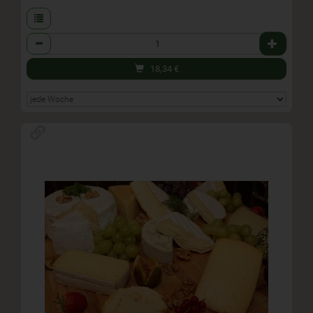
Anzahl
18,34
€