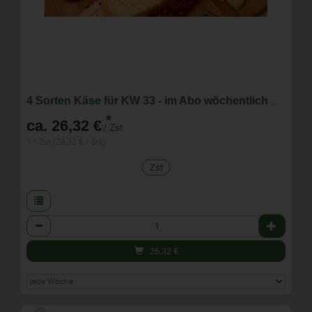
4 Sorten Käse für KW 33 - im Abo wöchentlich wechselnde Zusammenstellung
*
ca. 26,32 €
/ Zst
1 * Zst (26,32 € / Stk)
Zst
Anzahl
26,32
€