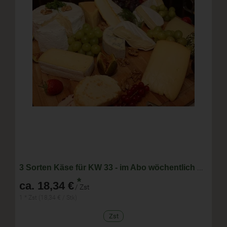
3 Sorten Käse für KW 33 - im Abo wöchentlich wechselnde Zusammenstellung
*
ca. 18,34 €
/ Zst
1 * Zst (18,34 € / Stk)
Zst