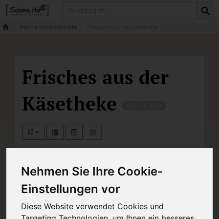
Produkt
frische Milchprodukte
Frisches aus der Käsetheke
Frisches aus der
Käsetheke
235 von 3698
Nehmen Sie Ihre Cookie-
Hersteller
Ernährung
Einstellungen vor
Allergene
Diese Website verwendet Cookies und
Targeting Technologien, um Ihnen ein besseres