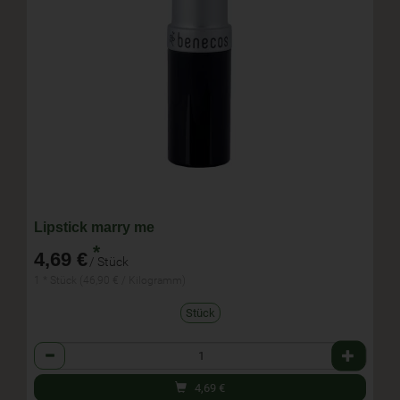
Lipstick marry me
*
4,69 €
/ Stück
1 * Stück (46,90 € / Kilogramm)
Stück
Anzahl
4,69
€