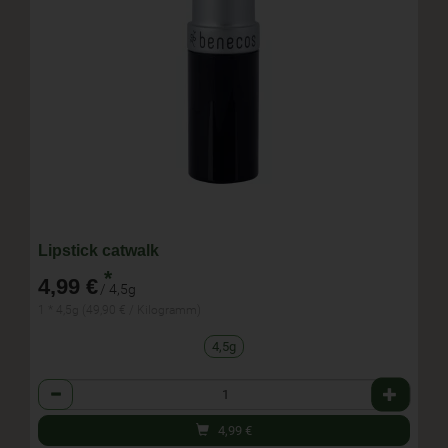
Lipstick catwalk
*
4,99 €
/ 4,5g
1 * 4,5g (49,90 € / Kilogramm)
4,5g
Anzahl
4,99
€