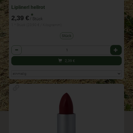
Liplinerl hellrot
*
2,39 €
/ Stück
1 * Stück (23,90 € / Kilogramm)
Stück
Anzahl
2,39
€