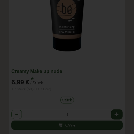
Creamy Make up nude
*
6,99 €
/ Stück
1 * Stück (69,90 € / Liter)
Stück
Anzahl
6,99
€