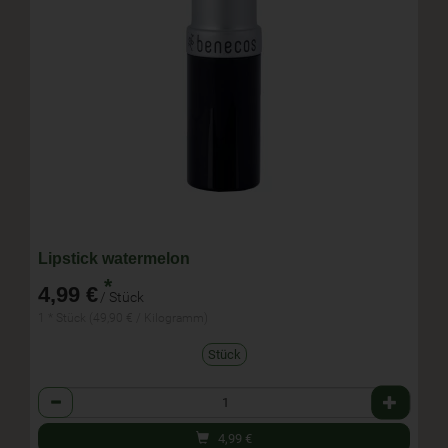
Lipstick watermelon
*
4,99 €
/ Stück
1 * Stück (49,90 € / Kilogramm)
Stück
Anzahl
4,99
€