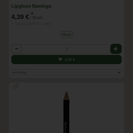
Lipgloss flamingo
*
4,39 €
/ Stück
1 * Stück (43,90 € / Liter)
Stück
Anzahl
4,39
€