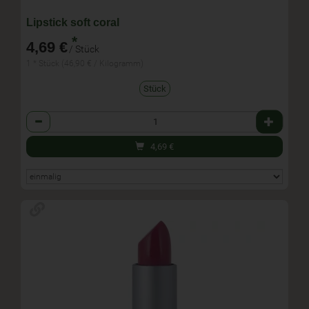
Lipstick soft coral
*
4,69 €
/ Stück
1 * Stück (46,90 € / Kilogramm)
Stück
Anzahl
4,69
€