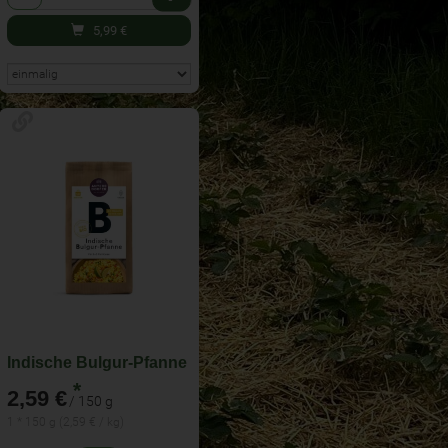
5,99
€
Indische Bulgur-Pfanne
*
2,59 €
/ 150 g
1 * 150 g (2,59 € / kg)