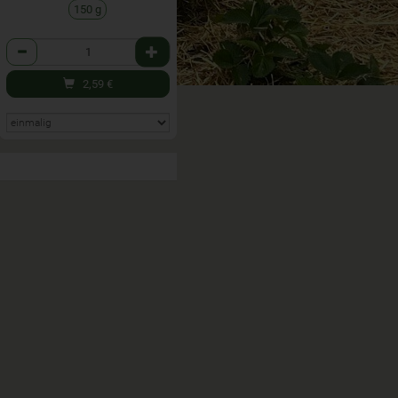
150 g
Anzahl
2,59
€