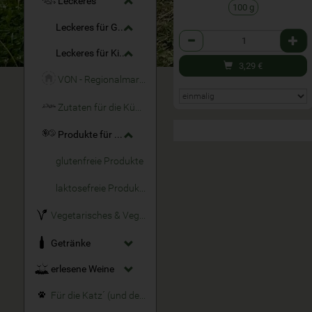
Leckeres
100 g
Leckeres für Große
Anzahl
Leckeres für Kinder
3,29
€
VON - Regionalmarke
Zutaten für die Küche
Produkte für Allergiker
glutenfreie Produkte
laktosefreie Produkte
Vegetarisches & Veganes
Getränke
erlesene Weine
Für die Katz´ (und den Hund)