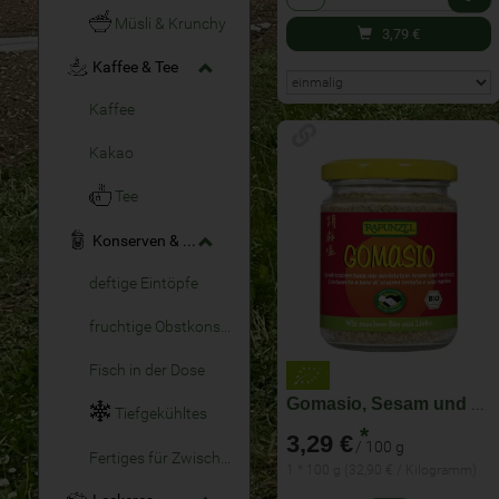
Müsli & Krunchy
3,79
€
Kaffee & Tee
Kaffee
Kakao
Tee
Konserven & Fertiges
deftige Eintöpfe
fruchtige Obstkonserven
Fisch in der Dose
Gomasio, Sesam und Meersalz
Tiefgekühltes
*
3,29 €
/ 100 g
Fertiges für Zwischendurch
1 * 100 g (32,90 € / Kilogramm)