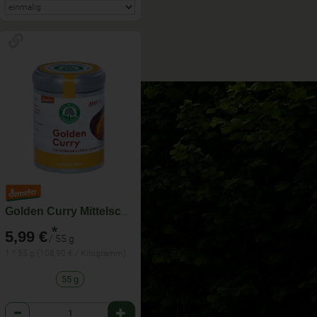
Golden Curry Mittelscharf
*
5,99 €
/ 55 g
1 * 55 g (108,90 € / Kilogramm)
55 g
Anzahl