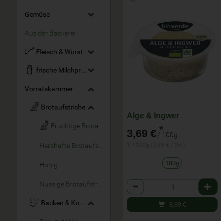
Gemüse
Aus der Bäckerei
Fleisch & Wurst
frische Milchprodukte
Vorratskammer
Brotaufstriche
Alge & Ingwer
Fruchtige Brotaufstriche
*
3,69 €
/ 100g
1 * 100g (3,69 € / Stk)
Herzhafte Brotaufstriche
100g
Honig
Anzahl
Nussige Brotaufstriche
Backen & Kochen
3,69
€