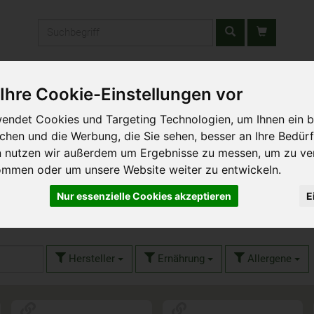
Produkt
stätten & Schulen
Liefergebiet
Wochenmarkt
Unsere W
Ihre Cookie-Einstellungen vor
endet Cookies und Targeting Technologien, um Ihnen ein b
ichen und die Werbung, die Sie sehen, besser an Ihre Bedür
n nutzen wir außerdem um Ergebnisse zu messen, um zu ve
ommen oder um unsere Website weiter zu entwickeln.
Nur essenzielle Cookies akzeptieren
E
es
43 von 3699
Hersteller
Ernährung
Allergene