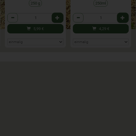
250ml
250 g
Anzahl
Anzahl
4,29
€
5,99
€