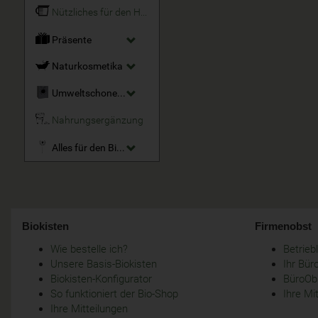
Nützliches für den Haushalt
Präsente
Naturkosmetika
Umweltschonende Reinigungsmittel
Nahrungsergänzung
Alles für den Bio-Garten
Biokisten
Firmenobst
Wie bestelle ich?
Betrie
Unsere Basis-Biokisten
Ihr Bür
Biokisten-Konfigurator
BüroObs
So funktioniert der Bio-Shop
Ihre Mi
Ihre Mitteilungen