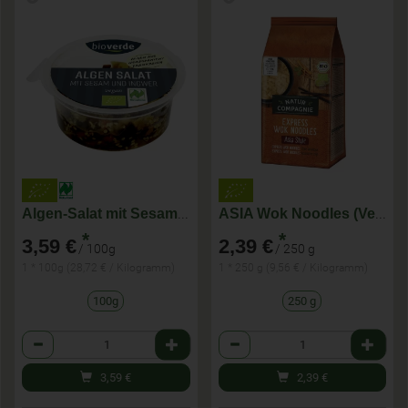
Algen-Salat mit Sesam+Ingwer
ASIA Wok Noodles (Vegan)
*
*
3,59 €
2,39 €
/ 100g
/ 250 g
1 * 100g (28,72 € / Kilogramm)
1 * 250 g (9,56 € / Kilogramm)
100g
250 g
Anzahl
Anzahl
3,59
€
2,39
€