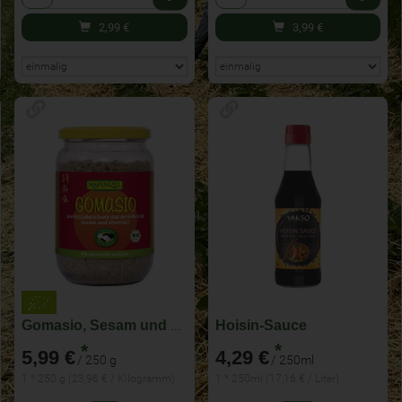
3,99
€
2,99
€
Hoisin-Sauce
Gomasio, Sesam und Meersalz
*
*
4,29 €
5,99 €
/ 250ml
/ 250 g
1 * 250ml (17,16 € / Liter)
1 * 250 g (23,96 € / Kilogramm)