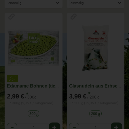
Glasnudeln aus Erbsenstärke - Vegan
Edamame Bohnen (tiefgekühlt)
*
*
3,99 €
2,99 €
/ 200 g
/ 300g
1 * 200 g (19,95 € / Kilogramm)
1 * 300g (9,96 € / Kilogramm)
200 g
300g
Anzahl
Anzahl