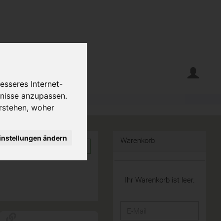
erte
Krumelecke
esseres Internet-
fnisse anzupassen.
rstehen, woher
instellungen ändern
Warenkorb
Ihr Warenkorb ist leer.
E-
Mail