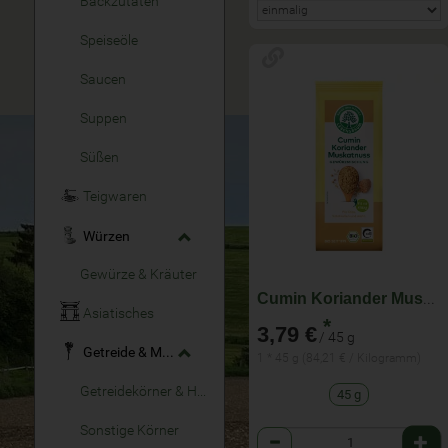
Backzutaten
Speiseöle
Saucen
Suppen
Süßen
Teigwaren
Würzen
Gewürze & Kräuter
Cumin Koriander Muskatnuss
Asiatisches
*
3,79 €
/ 45 g
Getreide & Müsli
1 * 45 g (84,21 € / Kilogramm)
Getreidekörner & Hülsenfrüchte
45 g
Sonstige Körner
Anzahl