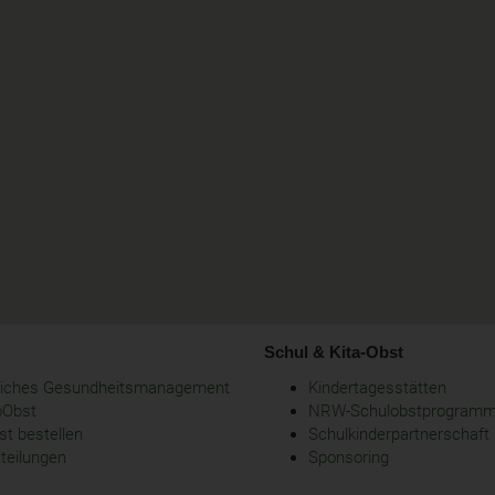
Schul & Kita-Obst
bliches Gesundheitsmanagement
Kindertagesstätten
oObst
NRW-Schulobstprogram
t bestellen
Schulkinderpartnerschaft
tteilungen
Sponsoring