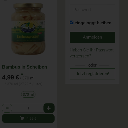
Passwort
eingeloggt bleiben
Anmelden
Haben Sie Ihr Passwort
vergessen?
oder
Bambus in Scheiben
Jetzt registrieren!
*
4,99 €
/ 370 ml
1 * 370 ml (27,72 € / Liter)
370 ml
Anzahl
4,99
€