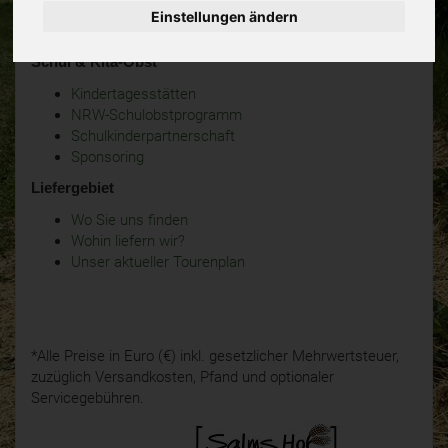
BüroObst bestellen
Einstellungen ändern
Ihre Mitteilungen
Schul & Kita-Obst
Kindertagesstätten
NRW-Schulobstprogramm
Schulkinderpartnerschaft
Sponsoring
Liefergebiet
Wo Sie uns finden
Wohin liefern wir?
Unser aktueller Tourenplan
*Alle Preise in Euro (€) inkl. gesetzlicher Mehrwertsteuer,
zuzüglich Versandkosten, Pfand und optionaler
Servicegebühren.