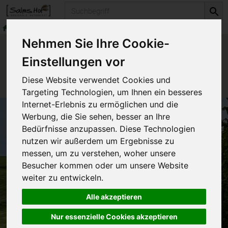
Produkt
Nehmen Sie Ihre Cookie-
Einstellungen vor
Diese Website verwendet Cookies und
Targeting Technologien, um Ihnen ein besseres
Internet-Erlebnis zu ermöglichen und die
Werbung, die Sie sehen, besser an Ihre
Biokisten
Bedürfnisse anzupassen. Diese Technologien
Wie bestelle ich?
nutzen wir außerdem um Ergebnisse zu
Unsere Basis-Biokisten
messen, um zu verstehen, woher unsere
Biokisten-Konfigurator
Besucher kommen oder um unsere Website
So funktioniert der Bio-Shop
weiter zu entwickeln.
Ihre Mitteilungen
Firmenobst
Alle akzeptieren
Betriebliches Gesundheitsmanagement
Nur essenzielle Cookies akzeptieren
Ihr BüroObst