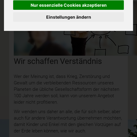
Nur essenzielle Cookies akzeptieren
Einstellungen ändern
Wir schaffen Verständnis
Wer der Meinung ist, dass Krieg, Zerstörung und
Gewalt um die verbleibenden Ressourcen unseres
Planeten die übliche Gesellschaftsform der nächsten
100 Jahre werden soll, kann von unserem Angebot
leider nicht profitieren.
Wir wenden uns daher an alle, die für sich selber, aber
auch für andere Verantwortung übernehmen möchten,
damit Kinder und Enkel mit den gleichen Vorzügen auf
der Erde leben können, wie wir auch.