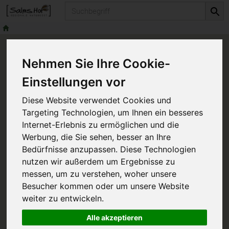
Produkt
Nehmen Sie Ihre Cookie-
Nachhaltige
Einstellungen vor
Bildungsangebote &
Diese Website verwendet Cookies und
Targeting Technologien, um Ihnen ein besseres
Beratung
Internet-Erlebnis zu ermöglichen und die
Werbung, die Sie sehen, besser an Ihre
Bedürfnisse anzupassen. Diese Technologien
02955-442 987 0
info@salms-
nutzen wir außerdem um Ergebnisse zu
messen, um zu verstehen, woher unsere
hof.de
+49 151 53510361
Besucher kommen oder um unsere Website
weiter zu entwickeln.
Alle akzeptieren