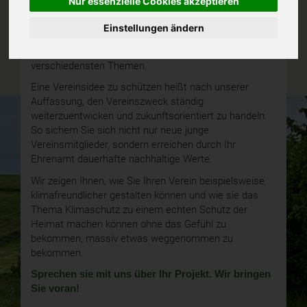
Nur essenzielle Cookies akzeptieren
und Neigungen zeigt. Viele Vereine kümmern sich um
Gesundheit, Heimat und Naturschutz, beispielsweise
Einstellungen ändern
die vielen Sportvereine, Heimat- und Schützenvereine,
Angelvereine, aber auch viele andere zu weiteren
verschiedensten Themen.
Eine Vereinsidee zu schützen heißt nach unserer
Auffassung, den Vereinszweck ständig
weiterzuentwicken und zukunftsorientiert zu handeln.
So sichern Sie sich nicht nur neue junge
Vereinsmitglieder, sondern erreichen durch Ihr
Ehrenamt dauerhafte nachhaltige Werte.
Wir zeigen Ihnen, wie Sie Ihren Verein beispielsweise
klimafreundlicher gestalten können und wie sie das
Thema Klimaschutz zu einem echten Schutz der
Heimat machen können ohne das Gefühl zu
bekommen, massiv etwas weggenommen zu
bekommen.
Sprechen sie mit uns über Ihr Projekt. Wir bringen
Sie voran!