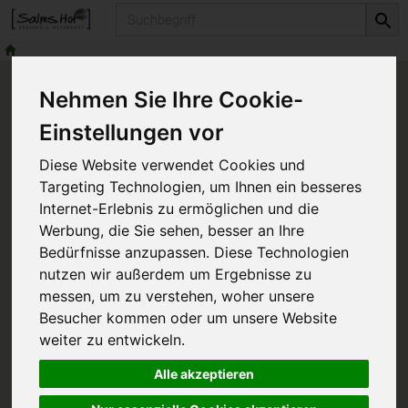
Produkt
Nehmen Sie Ihre Cookie-
Einstellungen vor
Beratungen für
Diese Website verwendet Cookies und
Vereine
Targeting Technologien, um Ihnen ein besseres
Internet-Erlebnis zu ermöglichen und die
Werbung, die Sie sehen, besser an Ihre
02955-442 987 0
info@salms-
Bedürfnisse anzupassen. Diese Technologien
nutzen wir außerdem um Ergebnisse zu
hof.de
+49 151 53510361
messen, um zu verstehen, woher unsere
Besucher kommen oder um unsere Website
weiter zu entwickeln.
Alle akzeptieren
Geselligkeit ist eine wichtige menschliche Tugend, die
sich in einer Vielzahl von Vereinen je nach Interessen