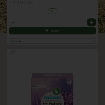
1 * 5 l (5,38 € / Liter)
5 l
Anzahl
26,90
€