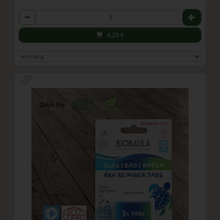
Anzahl
4,29
€