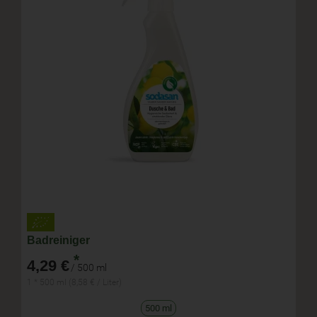
Badreiniger
*
4,29 €
/ 500 ml
1 * 500 ml (8,58 € / Liter)
500 ml