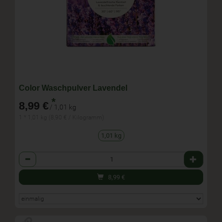
Color Waschpulver Lavendel
*
8,99 €
/ 1,01 kg
1 * 1,01 kg (8,90 € / Kilogramm)
1,01 kg
Anzahl
8,99
€