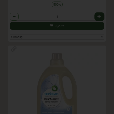
500 g
Anzahl
3,29
€