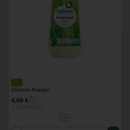
Allzweck Reiniger
*
4,69 €
/ 1 l
1 * 1 l (4,69 € / Liter)
1 l
Anzahl