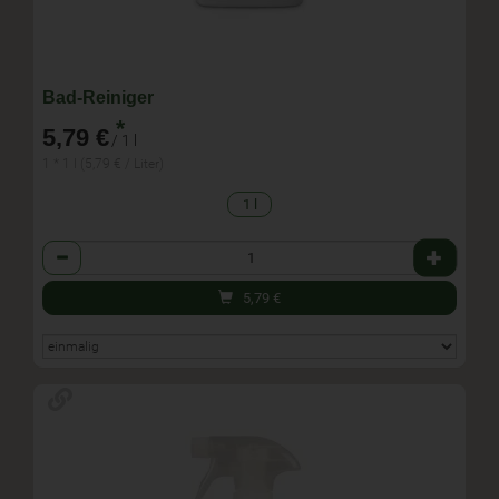
Bad-Reiniger
*
5,79 €
/ 1 l
1 * 1 l (5,79 € / Liter)
1 l
Anzahl
5,79
€