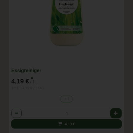
Essigreiniger
*
4,19 €
/ 1 l
1 * 1 l (4,19 € / Liter)
1 l
Anzahl
4,19
€