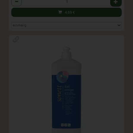
4,69
€