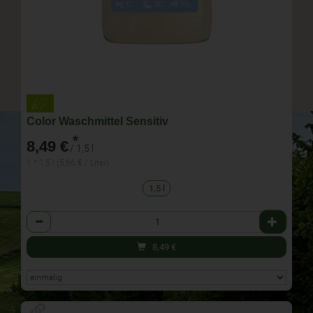
Color Waschmittel Sensitiv
*
8,49 €
/ 1,5 l
1 * 1,5 l (5,66 € / Liter)
1,5 l
Anzahl
8,49
€