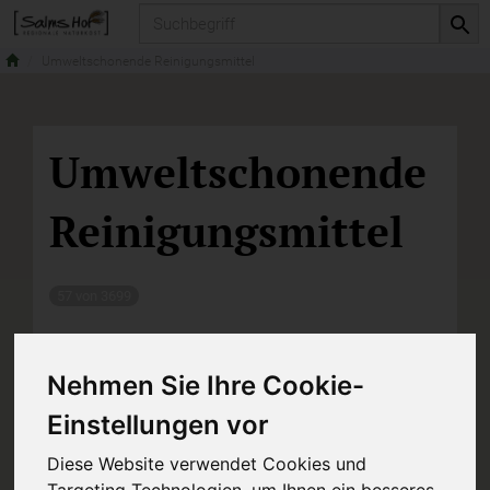
Produkt
Umweltschonende Reinigungsmittel
Umweltschonende
Reinigungsmittel
57 von 3699
Nehmen Sie Ihre Cookie-
31
20
Einstellungen vor
Diese Website verwendet Cookies und
Targeting Technologien, um Ihnen ein besseres