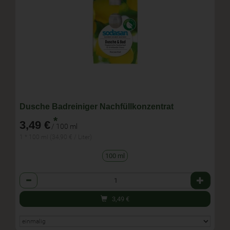
Dusche Badreiniger Nachfüllkonzentrat
*
3,49 €
/ 100 ml
1 * 100 ml (34,90 € / Liter)
100 ml
Anzahl
3,49
€