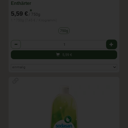
Enthärter
*
5,59 €
/ 750g
1 * 750g (7,45 € / Kilogramm)
750g
Anzahl
5,59
€