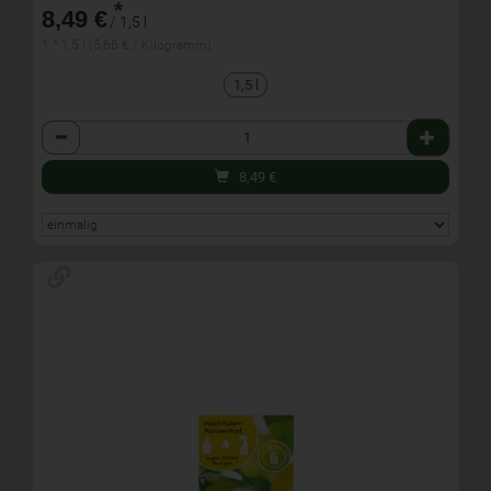
*
8,49 €
/ 1,5 l
1 * 1,5 l (5,66 € / Kilogramm)
1,5 l
Anzahl
8,49
€