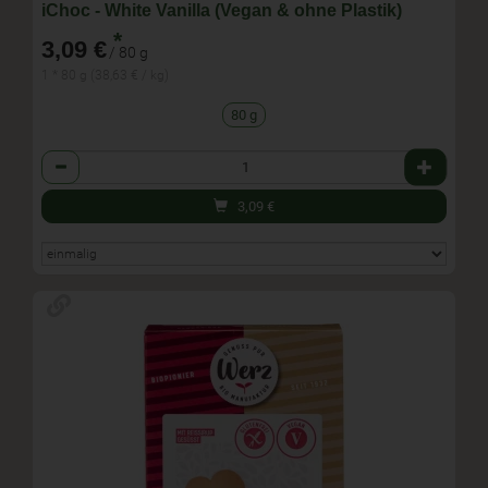
iChoc - White Vanilla (Vegan & ohne Plastik)
*
3,09 €
/ 80 g
1 * 80 g (38,63 € / kg)
80 g
Anzahl
3,09
€