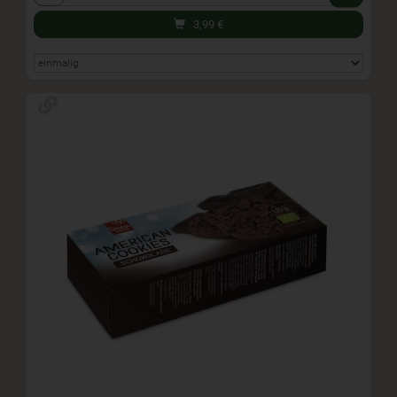
3,99
€