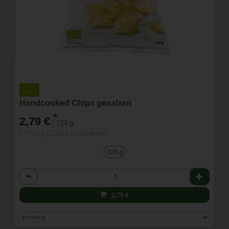
Handcooked Chips gesalzen
*
2,79 €
/ 125 g
1 * 125 g (22,32 € / Kilogramm)
125 g
Anzahl
2,79
€