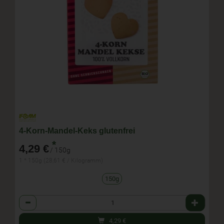
4-Korn-Mandel-Keks glutenfrei
*
4,29 €
/ 150g
1 * 150g (28,61 € / Kilogramm)
150g
Anzahl
4,29
€