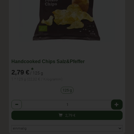
Handcooked Chips Salz&Pfeffer
*
2,79 €
/ 125 g
1 * 125 g (22,32 € / Kilogramm)
125 g
Anzahl
2,79
€