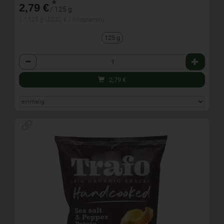
*
2,79 €
/ 125 g
1 * 125 g (22,32 € / Kilogramm)
125 g
Anzahl
2,79
€