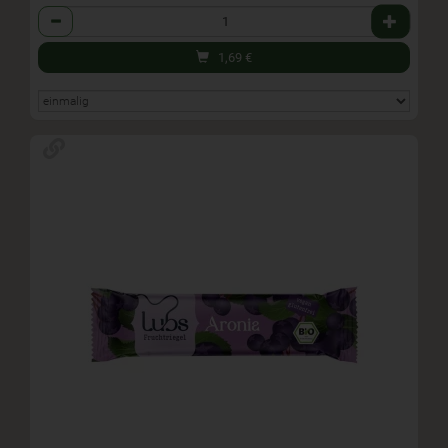
Anzahl
1,69
€