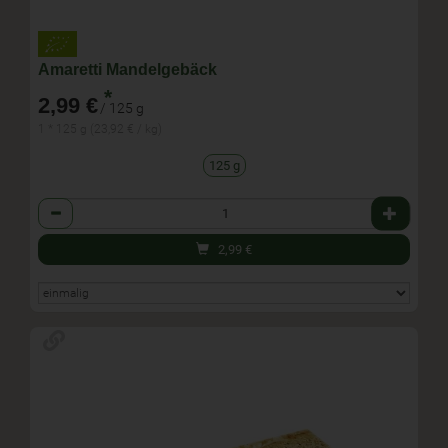
Amaretti Mandelgebäck
*
2,99 €
/ 125 g
1 * 125 g (23,92 € / kg)
125 g
Anzahl
2,99
€