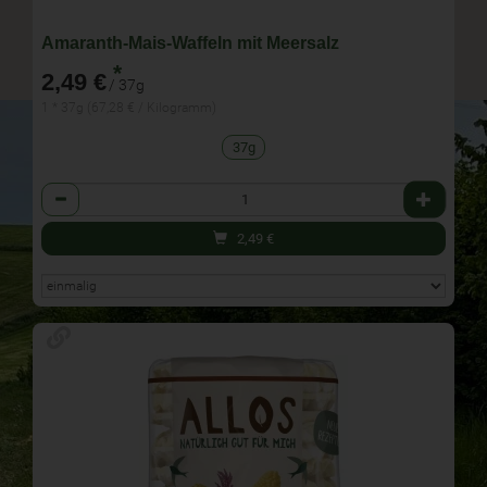
Amaranth-Mais-Waffeln mit Meersalz
*
2,49 €
/ 37g
1 * 37g (67,28 € / Kilogramm)
37g
Anzahl
2,49
€