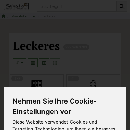
Produkt
Vorratskammer
Leckeres
Leckeres
222 von 3703
173
62
Nehmen Sie Ihre Cookie-
Einstellungen vor
Leckeres für Große
Leckeres für Kinder
Diese Website verwendet Cookies und
Targeting Technologien, um Ihnen ein besseres