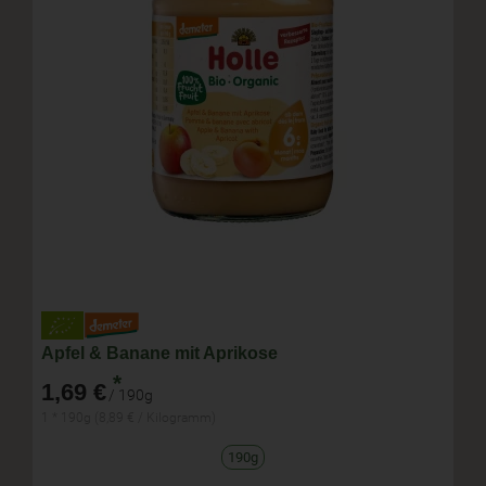
Apfel & Banane mit Aprikose
*
1,69 €
/ 190g
1 * 190g (8,89 € / Kilogramm)
190g