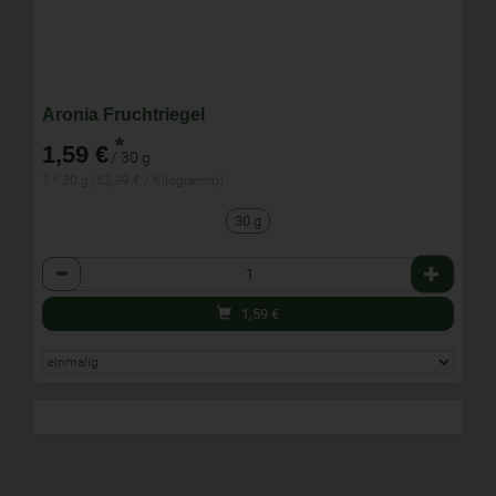
Aronia Fruchtriegel
*
1,59 €
/ 30 g
1 * 30 g (52,99 € / Kilogramm)
30 g
Anzahl
1,59
€