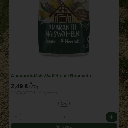
Amaranth-Mais-Waffeln mit Rosmarin
*
2,49 €
/ 37g
1 * 37g (67,28 € / Kilogramm)
37g
Anzahl
2,49
€