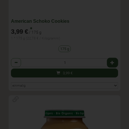
American Schoko Cookies
*
3,99 €
/ 175 g
1 * 175 g (22,78 € / Kilogramm)
175 g
Anzahl
3,99
€