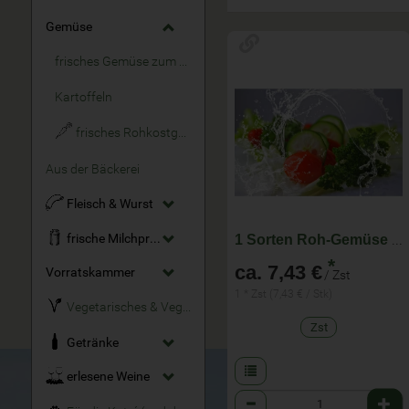
Gemüse
frisches Gemüse zum Kochen
Kartoffeln
frisches Rohkostgemüse
Aus der Bäckerei
Fleisch & Wurst
frische Milchprodukte
1 Sorten Roh-Gemüse für KW 33 - im Abo wöchentlich wechselnde Zusammenstellung
*
ca. 7,43 €
Vorratskammer
/ Zst
1 * Zst (7,43 € / Stk)
Vegetarisches & Veganes
Zst
Getränke
erlesene Weine
Anzahl