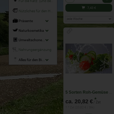
Für die Katz´ (und den Hund)
7,43
€
Nützliches für den Haushalt
Präsente
Naturkosmetika
Umweltschonende Reinigungsmittel
Nahrungsergänzung
Alles für den Bio-Garten
5 Sorten Roh-Gemüse für KW 33 - im Abo wöchentlich wechselnde Zusammenstellung
*
ca. 20,82 €
/ Zst
1 * Zst (20,82 € / Stk)