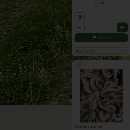
Zst
Anzahl
20,82
€
Austernpilze