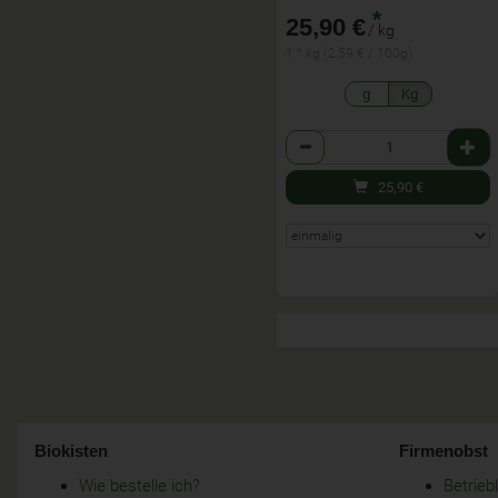
*
25,90 €
/ kg
1 * kg (2,59 € / 100g)
g
Kg
Anzahl
25,90
€
Biokisten
Firmenobst
Wie bestelle ich?
Betrie