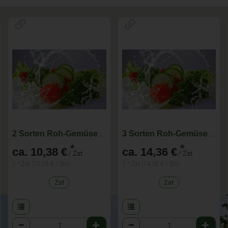
2 Sorten Roh-Gemüse für KW 33 - im Abo wöchentlich wechselnde Zusammenstellung
3 Sorten Roh-Gemüse für KW 33 - im Abo wöchentlich wechselnde Zusammenstellung
*
*
ca. 10,38 €
ca. 14,36 €
/ Zst
/ Zst
1 * Zst (10,38 € / Stk)
1 * Zst (14,36 € / Stk)
Zst
Zst
Anzahl
Anzahl