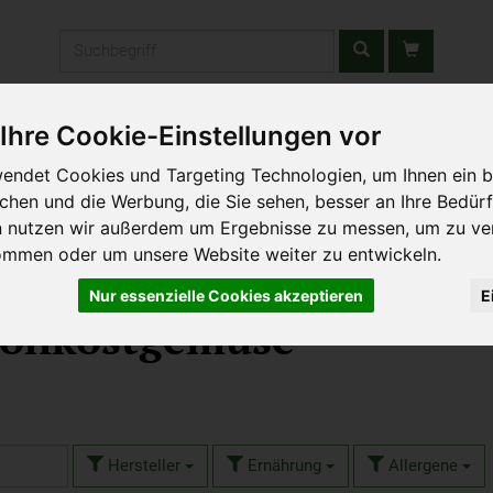
Produkt
Ihre Cookie-Einstellungen vor
stätten & Schulen
Liefergebiet
Wochenmarkt
Unsere W
endet Cookies und Targeting Technologien, um Ihnen ein b
ichen und die Werbung, die Sie sehen, besser an Ihre Bedür
n nutzen wir außerdem um Ergebnisse zu messen, um zu ve
ommen oder um unsere Website weiter zu entwickeln.
Nur essenzielle Cookies akzeptieren
E
 Rohkostgemüse
Hersteller
Ernährung
Allergene