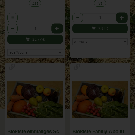
Zst
St
Anzahl
Anzahl
2,95
€
25,77
€
Biokiste einmaliges Schnupperabo für KW 33
Biokiste Family-Abo für KW 33