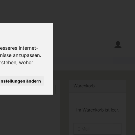
erte
Krumelecke
esseres Internet-
fnisse anzupassen.
rstehen, woher
instellungen ändern
Warenkorb
Ihr Warenkorb ist leer.
E-
Mail