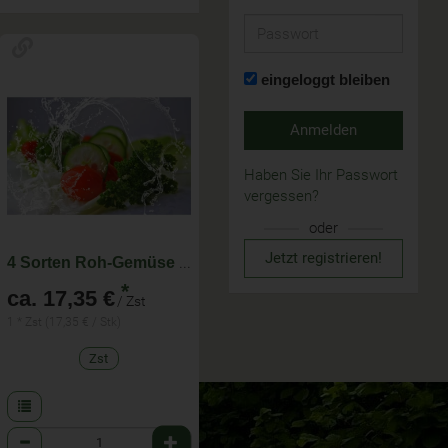
Passwort
eingeloggt bleiben
Anmelden
Haben Sie Ihr Passwort
vergessen?
oder
Jetzt registrieren!
4 Sorten Roh-Gemüse für KW 33 - im Abo wöchentlich wechselnde Zusammenstellung
*
ca. 17,35 €
/ Zst
1 * Zst (17,35 € / Stk)
Zst
Anzahl