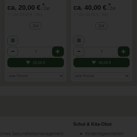
*
*
ca. 20,00 €
ca. 40,00 €
/ Zst
/ Zst
1 * Zst (20,00 € / Stk)
1 * Zst (40,00 € / Stk)
Zst
Zst
Anzahl
Anzahl
20,00
€
40,00
€
Schul & Kita-Obst
bliches Gesundheitsmanagement
Kindertagesstätten