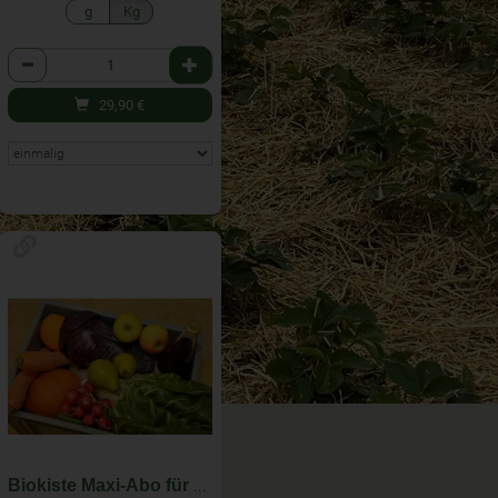
g
Kg
Anzahl
29,90
€
Biokiste Maxi-Abo für KW 33