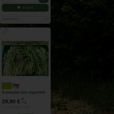
17,35
€
Asiasalat aus eigenem Bio-Anbau
*
29,90 €
/ kg
1 * kg (29,90 € / Stk)