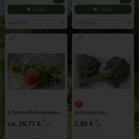
10,38
€
14,36
€
6 Sorten Roh-Gemüse für KW 33 - im Abo wöchentlich wechselnde Zusammenstellung
Artischocken
*
*
ca. 25,77 €
2,95 €
/ Zst
/ St
1 * Zst (25,77 € / Stk)
1 * St (2,95 € / Stk)