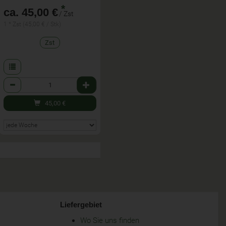
*
ca. 45,00 €
/ Zst
1 * Zst (45,00 € / Stk)
Zst
Anzahl
45,00
€
Liefergebiet
Wo Sie uns finden