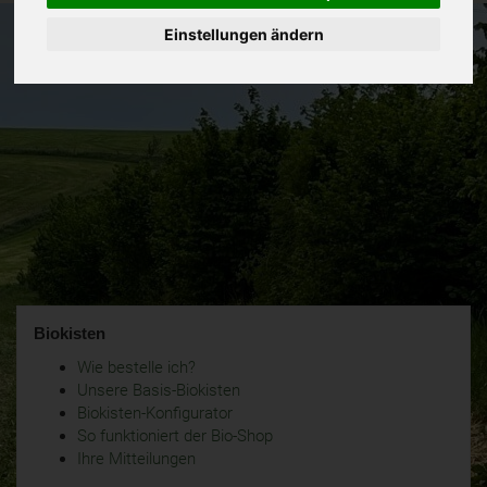
Einstellungen ändern
Passwort vergessen
Jetzt registrieren!
Biokisten
Wie bestelle ich?
Unsere Basis-Biokisten
Biokisten-Konfigurator
So funktioniert der Bio-Shop
Ihre Mitteilungen