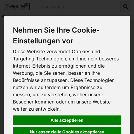
Produkt
Nehmen Sie Ihre Cookie-
Einstellungen vor
Anmelden
Diese Website verwendet Cookies und
Targeting Technologien, um Ihnen ein besseres
Internet-Erlebnis zu ermöglichen und die
Jetzt einloggen und das Einkaufserlebnis
Werbung, die Sie sehen, besser an Ihre
genießen. Deine frischen Favoriten warten schon
Bedürfnisse anzupassen. Diese Technologien
darauf, entdeckt zu werden!
nutzen wir außerdem um Ergebnisse zu
messen, um zu verstehen, woher unsere
Besucher kommen oder um unsere Website
weiter zu entwickeln.
Alle akzeptieren
Anmelden
Nur essenzielle Cookies akzeptieren
angemeldet bleiben