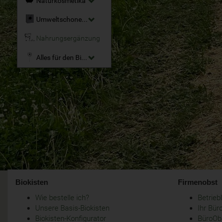
Naturkosmetika
Umweltschonende Reinigungsmittel
Nahrungsergänzung
Alles für den Bio-Garten
Biokisten
Firmenobst
Wie bestelle ich?
Betrie
Unsere Basis-Biokisten
Ihr Bür
Biokisten-Konfigurator
BüroObs