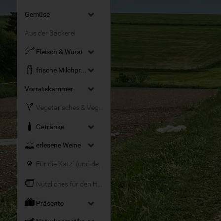
Gemüse
Aus der Bäckerei
Fleisch & Wurst
frische Milchprodukte
Vorratskammer
Vegetarisches & Veganes
Getränke
erlesene Weine
Für die Katz´ (und den Hund)
Nützliches für den Haushalt
Präsente