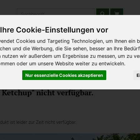
Produkt
Ihre Cookie-Einstellungen vor
stätten & Schulen
Liefergebiet
Wochenmarkt
Unsere W
endet Cookies und Targeting Technologien, um Ihnen ein b
ichen und die Werbung, die Sie sehen, besser an Ihre Bedür
n nutzen wir außerdem um Ergebnisse zu messen, um zu ve
ommen oder um unsere Website weiter zu entwickeln.
Nur essenzielle Cookies akzeptieren
E
Leckeres für Kinder
 Ketchup" nicht verfügbar.
kt ist leider zur Zeit nicht verfügbar.