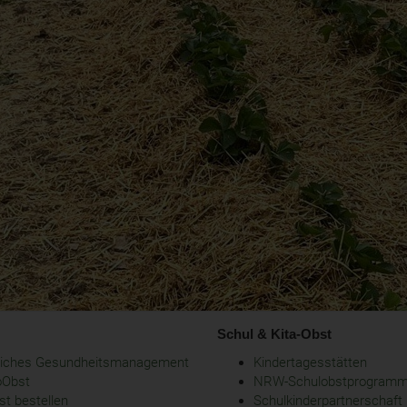
Schul & Kita-Obst
bliches Gesundheitsmanagement
Kindertagesstätten
oObst
NRW-Schulobstprogram
t bestellen
Schulkinderpartnerschaft