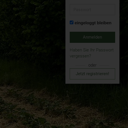
Passwort
eingeloggt bleiben
Anmelden
Haben Sie Ihr Passwort
vergessen?
oder
Jetzt registrieren!