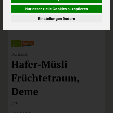
Nur essenzielle Cookies akzeptieren
Einstellungen ändern
Div,
Bauck
Hafer-Müsli
Früchtetraum,
Deme
425g