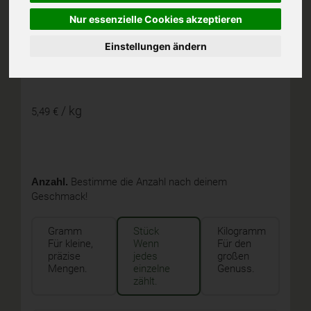
Nur essenzielle Cookies akzeptieren
I,
Apfel Braeburn
Einstellungen ändern
/ kg
5,49 €
Anzahl.
Bestimme die Anzahl nach deinem
Geschmack!
Gramm
Stück
Kilogramm
Für kleine,
Wenn
Für den
präzise
jedes
großen
Mengen.
einzelne
Genuss.
zählt.