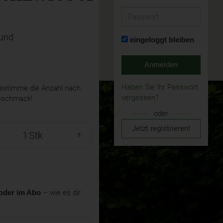
Passwort
Bund
eingeloggt bleiben
Anmelden
Haben Sie Ihr Passwort
stimme die Anzahl nach
vergessen?
eschmack!
oder
Jetzt registrieren!
Stk
oder im Abo
– wie es dir