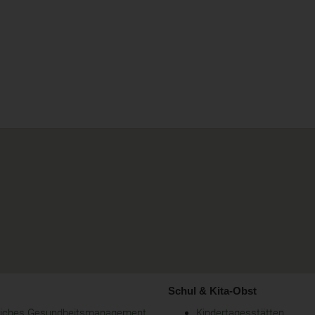
Schul & Kita-Obst
bliches Gesundheitsmanagement
Kindertagesstätten