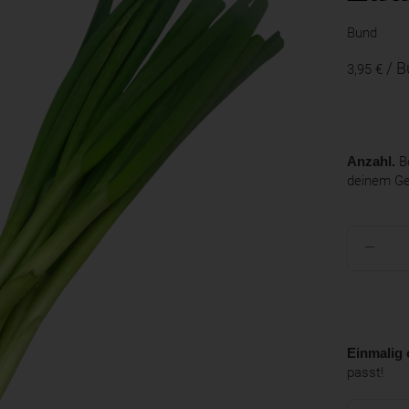
Bund
/ 
3,95 €
Anzahl.
Be
deinem G
Einmalig 
passt!