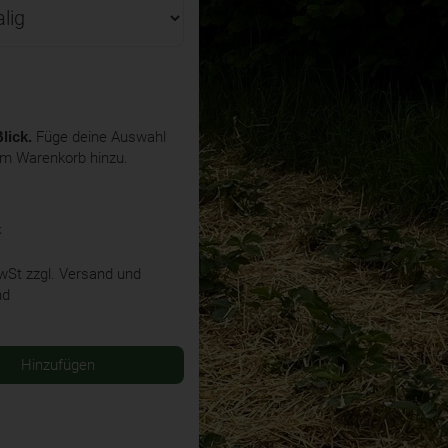
lick.
Füge deine Auswahl
em Warenkorb hinzu.
k
MwSt
zzgl. Versand und
nd
Hinzufügen