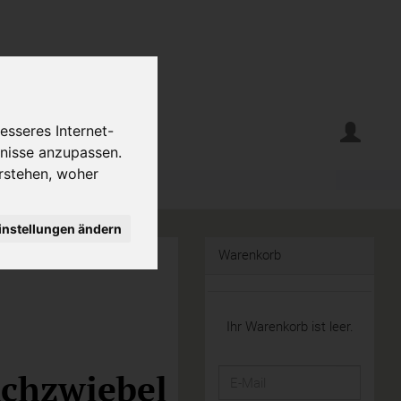
erte
Krumelecke
esseres Internet-
fnisse anzupassen.
rstehen, woher
instellungen ändern
Warenkorb
Ihr Warenkorb ist leer.
chzwiebel
E-
Mail