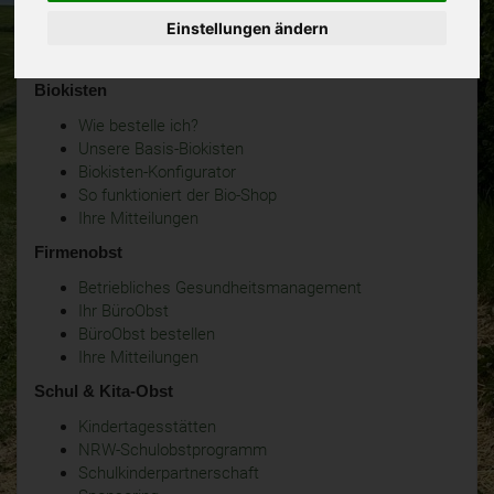
Einstellungen ändern
Biokisten
Wie bestelle ich?
Unsere Basis-Biokisten
Biokisten-Konfigurator
So funktioniert der Bio-Shop
Ihre Mitteilungen
Firmenobst
Betriebliches Gesundheitsmanagement
Ihr BüroObst
BüroObst bestellen
Ihre Mitteilungen
Schul & Kita-Obst
Kindertagesstätten
NRW-Schulobstprogramm
Schulkinderpartnerschaft