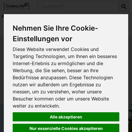
Produkt
Leckeres für Große
Kekse & andere Knabbereien
Produkte
Vorratskammer
Leckeres
Nehmen Sie Ihre Cookie-
Leckeres für Große
Kekse & andere Knabbereien
Einstellungen vor
Produkt "Mango
Diese Website verwendet Cookies und
Fruchtschnitte" nicht
Targeting Technologien, um Ihnen ein besseres
verfügbar.
Internet-Erlebnis zu ermöglichen und die
Werbung, die Sie sehen, besser an Ihre
Bedürfnisse anzupassen. Diese Technologien
Das von Ihnen gesuchte Produkt ist leider zur Zeit
nutzen wir außerdem um Ergebnisse zu
nicht verfügbar.
messen, um zu verstehen, woher unsere
Besucher kommen oder um unsere Website
weiter zu entwickeln.
Alle akzeptieren
Nur essenzielle Cookies akzeptieren