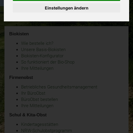
Einstellungen ändern
Biokisten
Wie bestelle ich?
Unsere Basis-Biokisten
Biokisten-Konfigurator
So funktioniert der Bio-Shop
Ihre Mitteilungen
Firmenobst
Betriebliches Gesundheitsmanagement
Ihr BüroObst
BüroObst bestellen
Ihre Mitteilungen
Schul & Kita-Obst
Kindertagesstätten
NRW-Schulobstprogramm