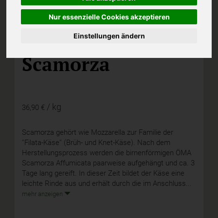
Nur essenzielle Cookies akzeptieren
Einstellungen ändern
I,
ÖMA
Scamorza
/ kg
36,90 €
Scamorza gehört wie Mozzarella zur Familie der
''Filata-Käse'' (Brüh- und Knet-Käse). Nach dem
Herstellungsprozess werden die birnenförmigen ÖMA
Scamorza Affumicata paarweise aufgehängt und ca. 3
Tage lang gereift. In dieser Zeit bildet der Käse eine
leichte Rinde aus und erhält durch die im Anschluss...
mehr anzeigen