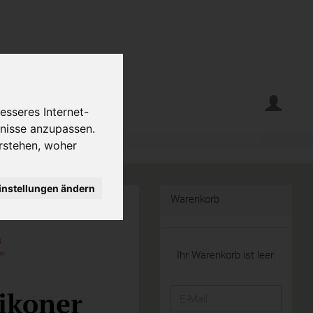
erte
Krumelecke
esseres Internet-
fnisse anzupassen.
rstehen, woher
instellungen ändern
Warenkorb
Ihr Warenkorb ist leer.
ikoner
E-
Mail