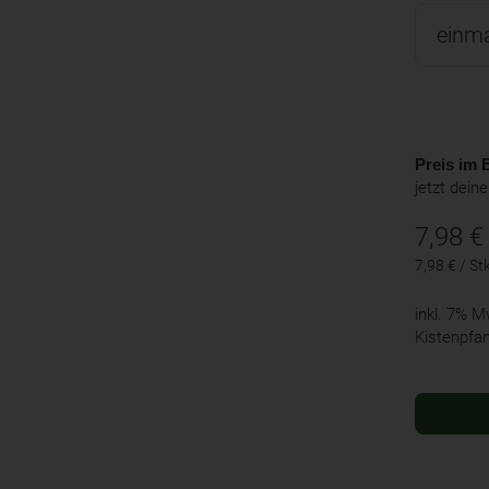
Preis im B
jetzt dein
7,98
€
7,98 € / St
inkl. 7% 
Kistenpfa