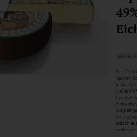
49
Eic
/ 
39,90 €
Der ÖMA Al
Sachen Sc
in Qualit
unübertrof
hochwertig
Herstellun
sorgfältig
Die rustik
jedoch au
mehr anzei