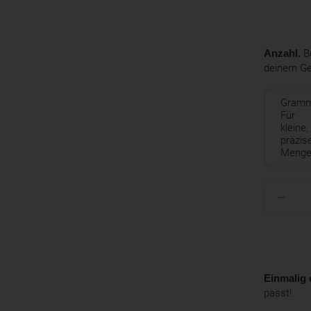
Anzahl.
Be
deinem G
Gram
Für
kleine,
präzis
Menge
Einmalig 
passt!