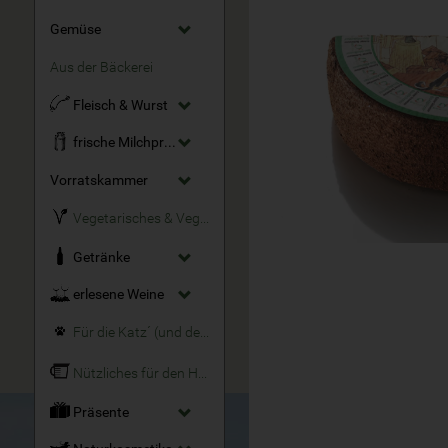
Gemüse
Aus der Bäckerei
Fleisch & Wurst
frische Milchprodukte
Vorratskammer
Vegetarisches & Veganes
Getränke
erlesene Weine
Für die Katz´ (und den Hund)
Nützliches für den Haushalt
Präsente