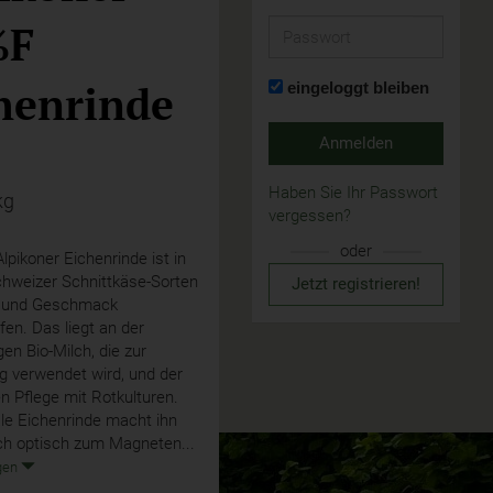
%F
Passwort
henrinde
eingeloggt bleiben
Anmelden
Haben Sie Ihr Passwort
kg
vergessen?
oder
pikoner Eichenrinde ist in
hweizer Schnittkäse-Sorten
Jetzt registrieren!
ät und Geschmack
fen. Das liegt an der
en Bio-Milch, die zur
g verwendet wird, und der
en Pflege mit Rotkulturen.
ale Eichenrinde macht ihn
ch optisch zum Magneten...
gen