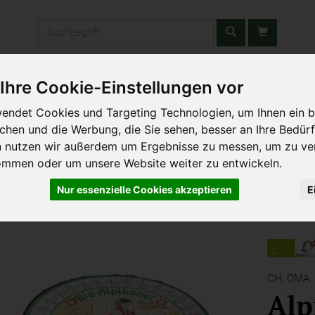
Produkt
Ihre Cookie-Einstellungen vor
stätten & Schulen
Liefergebiet
Wochenmarkt
Unsere W
endet Cookies und Targeting Technologien, um Ihnen ein b
ichen und die Werbung, die Sie sehen, besser an Ihre Bedür
n nutzen wir außerdem um Ergebnisse zu messen, um zu ve
ommen oder um unsere Website weiter zu entwickeln.
Nur essenzielle Cookies akzeptieren
E
CH,
ÖMA
Alp