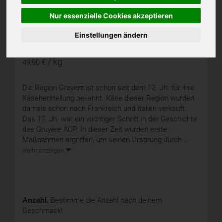
Greyerzer
Nur essenzielle Cookies akzeptieren
Einstellungen ändern
/ kg
49,90 €
Die Region Greyerz ist schon seit dem 12. Jh. für ihre
Käseherstellung bekannt. Käse dieser Region wurden
damals schon nach Frankreich und Italien verkauft.
Das 17. Jh. war ein wichtiger Schritt in der Geschichte
des Gruyère AOP. In dieser Zeit wurden erste
Maßnahmen ergriffen, um seinen Ursprung durch...
mehr anzeigen
Anzahl.
Bestimme die Anzahl nach deinem
Geschmack!