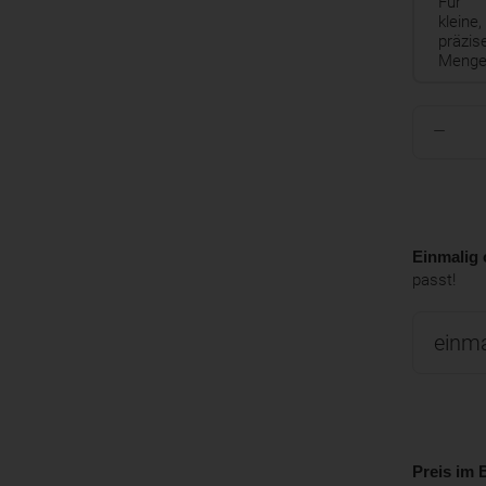
Für
kleine,
präzis
Menge
Einmalig 
passt!
Preis im B