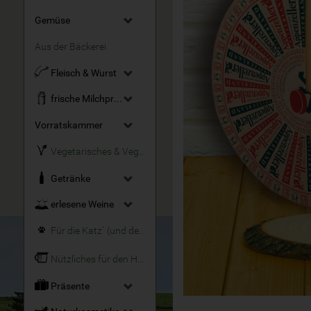
Gemüse
Aus der Bäckerei
Fleisch & Wurst
frische Milchprodukte
Vorratskammer
Vegetarisches & Veganes
Getränke
erlesene Weine
Für die Katz´ (und den Hund)
Nützliches für den Haushalt
Präsente