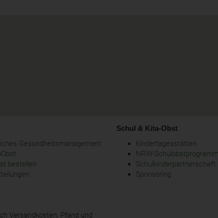
Schul & Kita-Obst
bliches Gesundheitsmanagement
Kindertagesstätten
oObst
NRW-Schulobstprogram
t bestellen
Schulkinderpartnerschaft
tteilungen
Sponsoring
glich Versandkosten, Pfand und