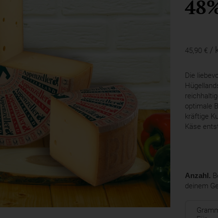
48
/ 
45,90 €
Die liebev
Hügelland
reichhalti
optimale B
kräftige K
Käse ents
Anzahl.
Be
deinem G
Gram