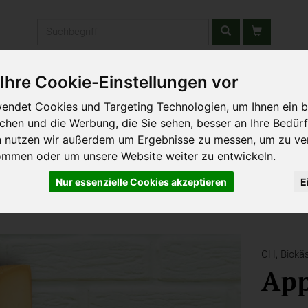
Produkt
Ihre Cookie-Einstellungen vor
stätten & Schulen
Liefergebiet
Wochenmarkt
Unsere W
endet Cookies und Targeting Technologien, um Ihnen ein b
ichen und die Werbung, die Sie sehen, besser an Ihre Bedür
n nutzen wir außerdem um Ergebnisse zu messen, um zu ve
ommen oder um unsere Website weiter zu entwickeln.
Nur essenzielle Cookies akzeptieren
E
CH,
Biokäs
App