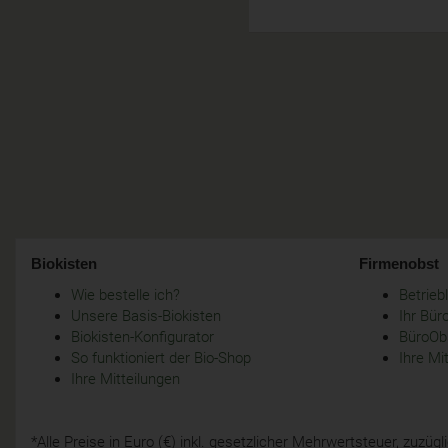
Biokisten
Firmenobst
Wie bestelle ich?
Betrie
Unsere Basis-Biokisten
Ihr Bür
Biokisten-Konfigurator
BüroObs
So funktioniert der Bio-Shop
Ihre Mi
Ihre Mitteilungen
*Alle Preise in Euro (€) inkl. gesetzlicher Mehrwertsteuer, zuzü