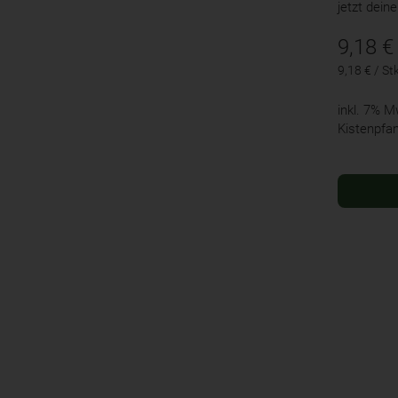
jetzt dein
9,18
€
9,18 € / St
inkl. 7% 
Kistenpfa