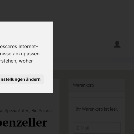
erte
Krumelecke
esseres Internet-
fnisse anzupassen.
rstehen, woher
instellungen ändern
Warenkorb
Ihr Warenkorb ist leer.
e Spezialitäten, Bio Suisse
enzeller
E-
Mail