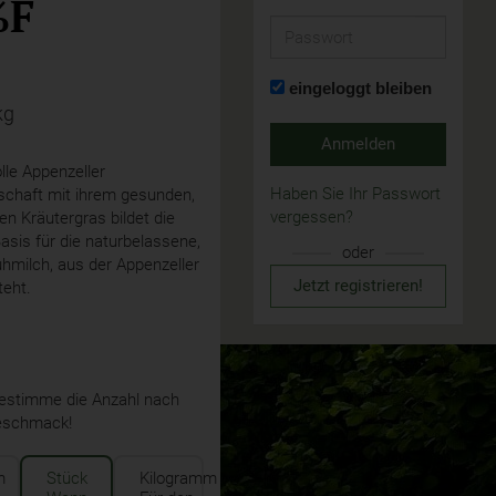
%F
Passwort
eingeloggt bleiben
kg
Anmelden
olle Appenzeller
Haben Sie Ihr Passwort
schaft mit ihrem gesunden,
vergessen?
gen Kräutergras bildet die
asis für die naturbelassene,
oder
uhmilch, aus der Appenzeller
Jetzt registrieren!
teht.
stimme die Anzahl nach
eschmack!
m
Stück
Kilogramm