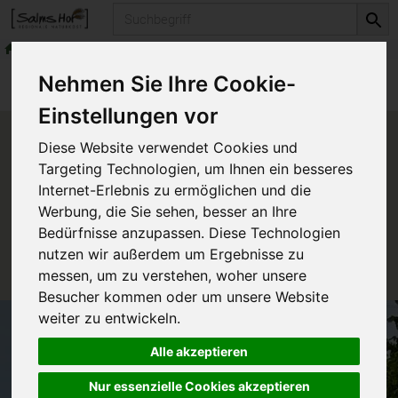
Produkt
frische Milchprodukte
Frisches aus der Käsetheke
Produkte
frische Milchprodukte
Nehmen Sie Ihre Cookie-
Frisches aus der Käsetheke
Einstellungen vor
Produkt "Blauschimmel Gouda
Diese Website verwendet Cookies und
Brabanter Art" nicht verfügbar.
Targeting Technologien, um Ihnen ein besseres
Internet-Erlebnis zu ermöglichen und die
Werbung, die Sie sehen, besser an Ihre
Das von Ihnen gesuchte Produkt ist leider zur Zeit
Bedürfnisse anzupassen. Diese Technologien
nicht verfügbar.
nutzen wir außerdem um Ergebnisse zu
messen, um zu verstehen, woher unsere
Besucher kommen oder um unsere Website
weiter zu entwickeln.
Alle akzeptieren
Nur essenzielle Cookies akzeptieren