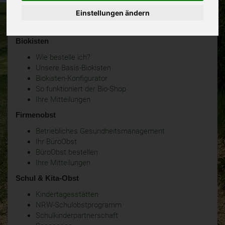
Einstellungen ändern
Biokisten
Wie bestelle ich?
Unsere Basis-Biokisten
Biokisten-Konfigurator
So funktioniert der Bio-Shop
Ihre Mitteilungen
Firmenobst
Betriebliches Gesundheitsmanagement
Ihr BüroObst
BüroObst bestellen
Ihre Mitteilungen
Schul & Kita-Obst
Kindertagesstätten
NRW-Schulobstprogramm
Schulkinderpartnerschaft