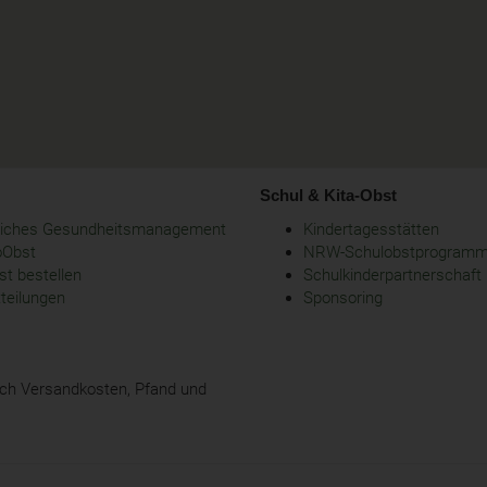
Schul & Kita-Obst
bliches Gesundheitsmanagement
Kindertagesstätten
oObst
NRW-Schulobstprogram
t bestellen
Schulkinderpartnerschaft
tteilungen
Sponsoring
glich Versandkosten, Pfand und