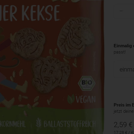
Einmalig 
passt!
Preis im B
jetzt dein
2,59
€
17,28 € / 