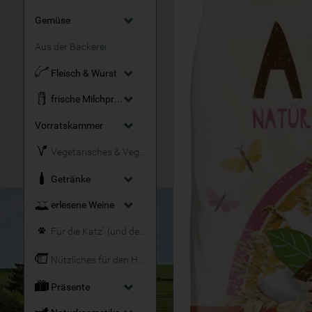
Gemüse
Aus der Bäckerei
Fleisch & Wurst
frische Milchprodukte
Vorratskammer
Vegetarisches & Veganes
Getränke
erlesene Weine
Für die Katz´ (und den Hund)
Nützliches für den Haushalt
Präsente