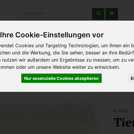
Produkt
Ihre Cookie-Einstellungen vor
stätten & Schulen
Liefergebiet
Wochenmarkt
Unsere W
endet Cookies und Targeting Technologien, um Ihnen ein b
ichen und die Werbung, die Sie sehen, besser an Ihre Bedür
n nutzen wir außerdem um Ergebnisse zu messen, um zu ve
bereien
ommen oder um unsere Website weiter zu entwickeln.
Nur essenzielle Cookies akzeptieren
E
D,
Allos
Tie