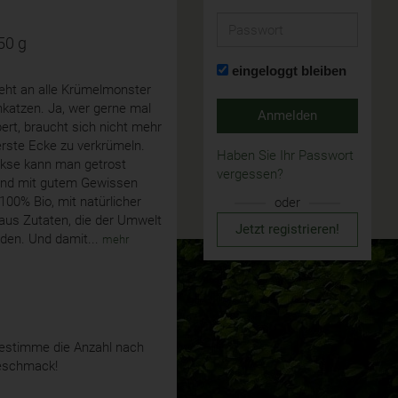
Passwort
50 g
eingeloggt bleiben
eht an alle Krümelmonster
katzen. Ja, wer gerne mal
Anmelden
rt, braucht sich nicht mehr
terste Ecke zu verkrümeln.
Haben Sie Ihr Passwort
kse kann man getrost
vergessen?
nd mit gutem Gewissen
100% Bio, mit natürlicher
oder
aus Zutaten, die der Umwelt
Jetzt registrieren!
den. Und damit...
mehr
stimme die Anzahl nach
eschmack!