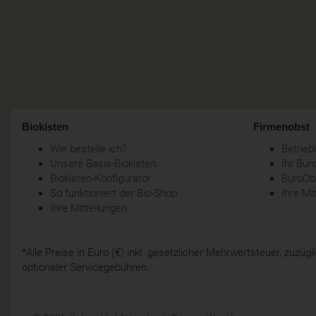
Biokisten
Firmenobst
Wie bestelle ich?
Betrie
Unsere Basis-Biokisten
Ihr Bür
Biokisten-Konfigurator
BüroObs
So funktioniert der Bio-Shop
Ihre Mi
Ihre Mitteilungen
*Alle Preise in Euro (€) inkl. gesetzlicher Mehrwertsteuer, zuzü
optionaler Servicegebühren.