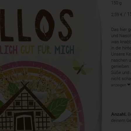
150 g
/ 1
2,59 €
Das hier g
und Nasch
was knabbe
in die hin
Unsere Ke
naschen u
genießen: 
Süße und 
nicht scha
anzeigen
Anzahl.
Be
deinem G