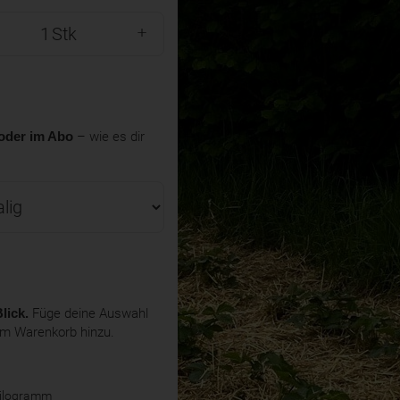
Stk
oder im Abo
– wie es dir
lick.
Füge deine Auswahl
em Warenkorb hinzu.
Kilogramm