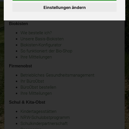
Einstellungen ändern
Biokisten
Wie bestelle ich?
Unsere Basis-Biokisten
Biokisten-Konfigurator
So funktioniert der Bio-Shop
Ihre Mitteilungen
Firmenobst
Betriebliches Gesundheitsmanagement
Ihr BüroObst
BüroObst bestellen
Ihre Mitteilungen
Schul & Kita-Obst
Kindertagesstätten
NRW-Schulobstprogramm
Schulkinderpartnerschaft