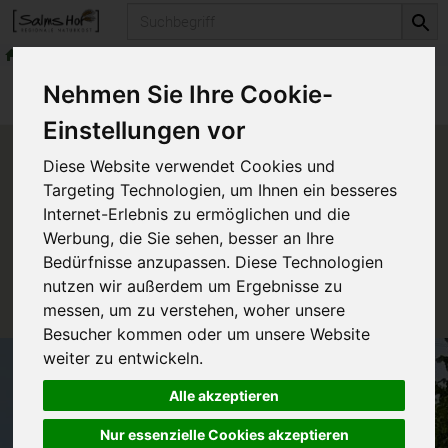
Produkt
Konserven & Fertiges
Fertiges für Zwischendurch
Produkte
Vorratskammer
Nehmen Sie Ihre Cookie-
Konserven & Fertiges
Fertiges für Zwischendurch
Einstellungen vor
Produkt "Kartoffel Püree
Diese Website verwendet Cookies und
Natur" nicht verfügbar.
Targeting Technologien, um Ihnen ein besseres
Internet-Erlebnis zu ermöglichen und die
Werbung, die Sie sehen, besser an Ihre
Das von Ihnen gesuchte Produkt ist leider zur Zeit
Bedürfnisse anzupassen. Diese Technologien
nicht verfügbar.
nutzen wir außerdem um Ergebnisse zu
messen, um zu verstehen, woher unsere
Besucher kommen oder um unsere Website
weiter zu entwickeln.
Alle akzeptieren
Nur essenzielle Cookies akzeptieren