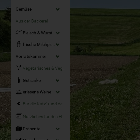
Gemüse
Aus der Bäckerei
Fleisch & Wurst
frische Milchprodukte
Vorratskammer
Vegetarisches & Veganes
Getränke
erlesene Weine
Für die Katz´ (und den Hund)
Nützliches für den Haushalt
Präsente