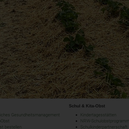
Schul & Kita-Obst
bliches Gesundheitsmanagement
Kindertagesstätten
oObst
NRW-Schulobstprogram
t bestellen
Schulkinderpartnerschaft