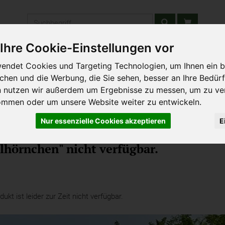
Produkt
Ihre Cookie-Einstellungen vor
stätten & Schulen
Liefergebiet
Wochenmarkt
Unsere W
endet Cookies und Targeting Technologien, um Ihnen ein b
ichen und die Werbung, die Sie sehen, besser an Ihre Bedür
n nutzen wir außerdem um Ergebnisse zu messen, um zu ve
ommen oder um unsere Website weiter zu entwickeln.
Nur essenzielle Cookies akzeptieren
E
hörnchen" nicht verfügbar.
kt ist leider zur Zeit nicht verfügbar.