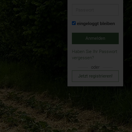
Passwort
eingeloggt bleiben
Anmelden
Haben Sie Ihr Passwort
vergessen?
oder
Jetzt registrieren!