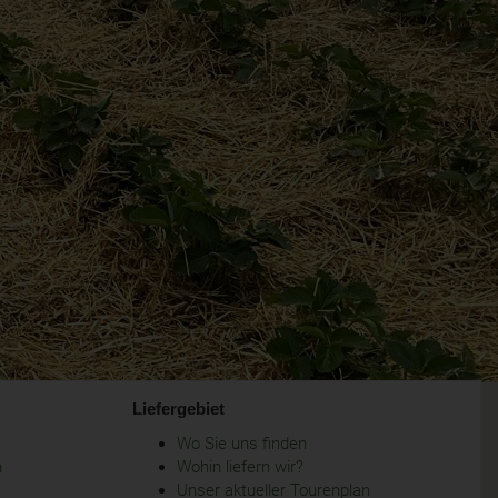
Liefergebiet
Wo Sie uns finden
m
Wohin liefern wir?
Unser aktueller Tourenplan