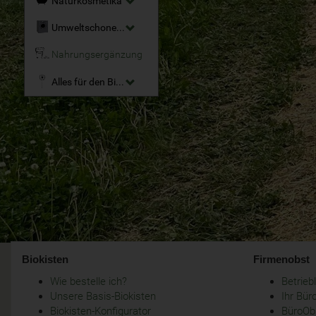
Naturkosmetika
Umweltschonende Reinigungsmittel
Nahrungsergänzung
Alles für den Bio-Garten
Biokisten
Firmenobst
Wie bestelle ich?
Betrie
Unsere Basis-Biokisten
Ihr Bür
Biokisten-Konfigurator
BüroObs