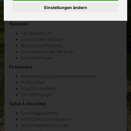
Einstellungen ändern
Biokisten
Wie bestelle ich?
Unsere Basis-Biokisten
Biokisten-Konfigurator
So funktioniert der Bio-Shop
Ihre Mitteilungen
Firmenobst
Betriebliches Gesundheitsmanagement
Ihr BüroObst
BüroObst bestellen
Ihre Mitteilungen
Schul & Kita-Obst
Kindertagesstätten
NRW-Schulobstprogramm
Schulkinderpartnerschaft