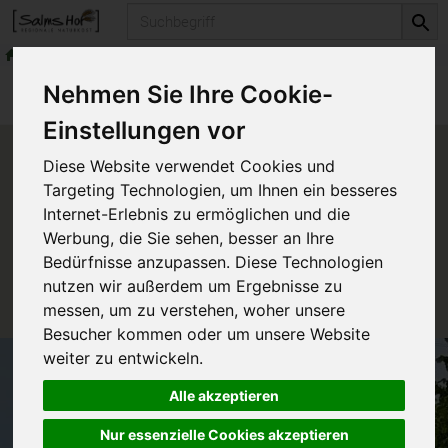
Produkt
Konserven & Fertiges
Fertiges für Zwischendurch
Produkte
Vorratskammer
Nehmen Sie Ihre Cookie-
Konserven & Fertiges
Fertiges für Zwischendurch
Einstellungen vor
Produkt "Gemüse-Burger
Diese Website verwendet Cookies und
Demeter" nicht verfügbar.
Targeting Technologien, um Ihnen ein besseres
Internet-Erlebnis zu ermöglichen und die
Werbung, die Sie sehen, besser an Ihre
Das von Ihnen gesuchte Produkt ist leider zur Zeit
Bedürfnisse anzupassen. Diese Technologien
nicht verfügbar.
nutzen wir außerdem um Ergebnisse zu
messen, um zu verstehen, woher unsere
Besucher kommen oder um unsere Website
weiter zu entwickeln.
Alle akzeptieren
Nur essenzielle Cookies akzeptieren