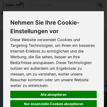
Produkt
frische Milchprodukte
Milchersatzprodukte
Produkte
frische Milchprodukte
Nehmen Sie Ihre Cookie-
Milchersatzprodukte
Einstellungen vor
Produkt "Soja Cuisine" nicht
Diese Website verwendet Cookies und
verfügbar.
Targeting Technologien, um Ihnen ein besseres
Internet-Erlebnis zu ermöglichen und die
Werbung, die Sie sehen, besser an Ihre
Das von Ihnen gesuchte Produkt ist leider zur Zeit
Bedürfnisse anzupassen. Diese Technologien
nicht verfügbar.
nutzen wir außerdem um Ergebnisse zu
messen, um zu verstehen, woher unsere
Besucher kommen oder um unsere Website
weiter zu entwickeln.
Alle akzeptieren
Nur essenzielle Cookies akzeptieren