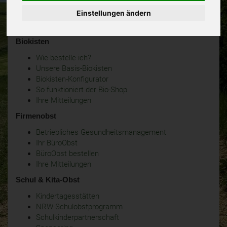
Einstellungen ändern
Biokisten
Wie bestelle ich?
Unsere Basis-Biokisten
Biokisten-Konfigurator
So funktioniert der Bio-Shop
Ihre Mitteilungen
Firmenobst
Betriebliches Gesundheitsmanagement
Ihr BüroObst
BüroObst bestellen
Ihre Mitteilungen
Schul & Kita-Obst
Kindertagesstätten
NRW-Schulobstprogramm
Schulkinderpartnerschaft