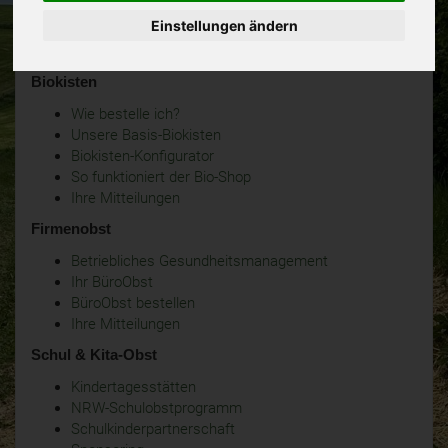
Einstellungen ändern
Biokisten
Wie bestelle ich?
Unsere Basis-Biokisten
Biokisten-Konfigurator
So funktioniert der Bio-Shop
Ihre Mitteilungen
Firmenobst
Betriebliches Gesundheitsmanagement
Ihr BüroObst
BüroObst bestellen
Ihre Mitteilungen
Schul & Kita-Obst
Kindertagesstätten
NRW-Schulobstprogramm
Schulkinderpartnerschaft