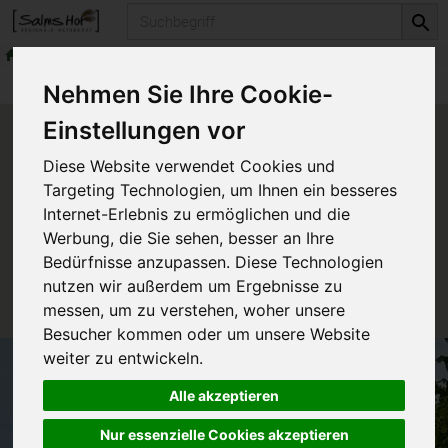
Produkt
Getränke
alkoholische Getränke
Produkte
Getränke
alkoholische Getränke
Nehmen Sie Ihre Cookie-
Einstellungen vor
Produkt "Plankstettener
Diese Website verwendet Cookies und
Maibock" nicht verfügbar.
Targeting Technologien, um Ihnen ein besseres
Internet-Erlebnis zu ermöglichen und die
Werbung, die Sie sehen, besser an Ihre
Das von Ihnen gesuchte Produkt ist leider zur Zeit
Bedürfnisse anzupassen. Diese Technologien
nicht verfügbar.
nutzen wir außerdem um Ergebnisse zu
messen, um zu verstehen, woher unsere
Besucher kommen oder um unsere Website
weiter zu entwickeln.
Alle akzeptieren
Nur essenzielle Cookies akzeptieren