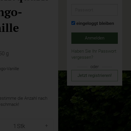
ngo-
Passwort
ille
eingeloggt bleiben
Anmelden
Haben Sie Ihr Passwort
50 g
vergessen?
oder
go-Vanille
Jetzt registrieren!
stimme die Anzahl nach
eschmack!
Stk