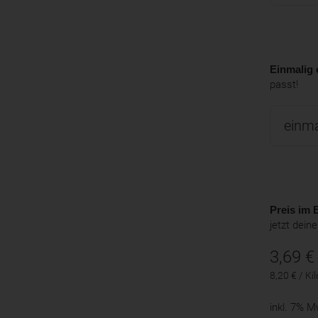
Einmalig 
passt!
Preis im B
jetzt dein
3,69
€
8,20 € / K
inkl. 7% 