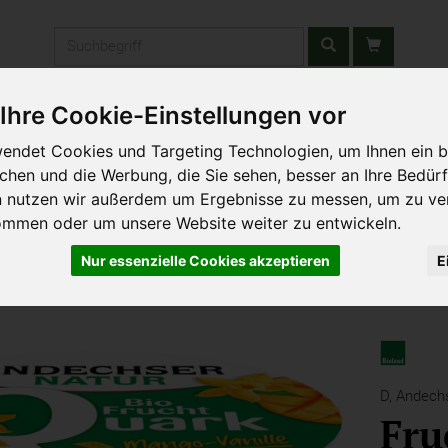
Produkt
Ihre Cookie-Einstellungen vor
stätten & Schulen
Liefergebiet
Wochenmarkt
Unsere W
endet Cookies und Targeting Technologien, um Ihnen ein b
ichen und die Werbung, die Sie sehen, besser an Ihre Bedür
n nutzen wir außerdem um Ergebnisse zu messen, um zu ve
ommen oder um unsere Website weiter zu entwickeln.
Nur essenzielle Cookies akzeptieren
E
D,
Andechs
Fru