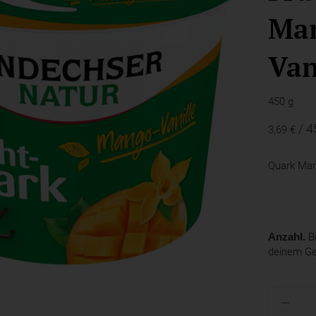
Ma
Van
450 g
/ 4
3,69 €
Quark Man
Anzahl.
Be
deinem G