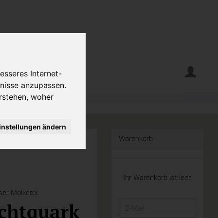
erte
Krumelecke
esseres Internet-
fnisse anzupassen.
rstehen, woher
instellungen ändern
Warenkorb
Ihr Warenkorb ist leer.
er Molkerei
chtquark
E-
Mail