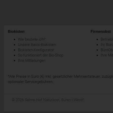
Biokisten
Firmenobst
Wie bestelle ich?
Betrie
Unsere Basis-Biokisten
Ihr Bür
Biokisten-Konfigurator
BüroObs
So funktioniert der Bio-Shop
Ihre Mi
Ihre Mitteilungen
*Alle Preise in Euro (€) inkl. gesetzlicher Mehrwertsteuer, zuzü
optionaler Servicegebühren.
© 2026 Salms Hof Naturkost, Büren i.Westf.