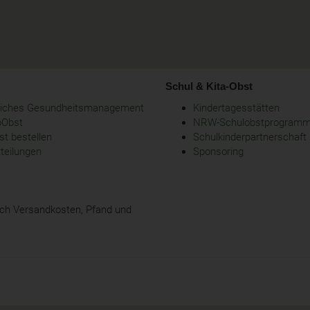
Schul & Kita-Obst
bliches Gesundheitsmanagement
Kindertagesstätten
oObst
NRW-Schulobstprogram
t bestellen
Schulkinderpartnerschaft
tteilungen
Sponsoring
glich Versandkosten, Pfand und