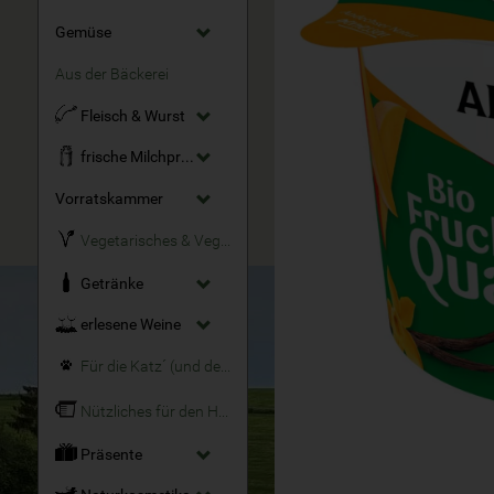
Gemüse
Aus der Bäckerei
Fleisch & Wurst
frische Milchprodukte
Vorratskammer
Vegetarisches & Veganes
Getränke
erlesene Weine
Für die Katz´ (und den Hund)
Nützliches für den Haushalt
Präsente