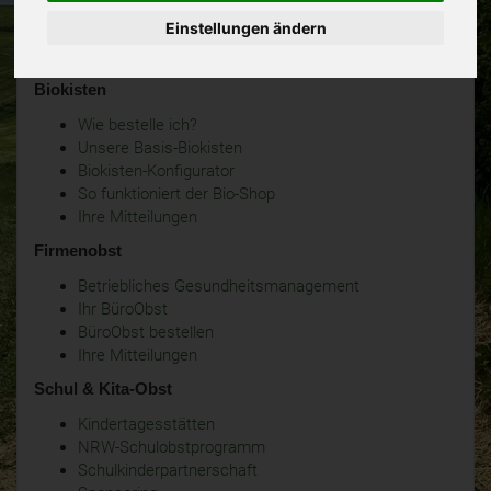
Einstellungen ändern
Biokisten
Wie bestelle ich?
Unsere Basis-Biokisten
Biokisten-Konfigurator
So funktioniert der Bio-Shop
Ihre Mitteilungen
Firmenobst
Betriebliches Gesundheitsmanagement
Ihr BüroObst
BüroObst bestellen
Ihre Mitteilungen
Schul & Kita-Obst
Kindertagesstätten
NRW-Schulobstprogramm
Schulkinderpartnerschaft