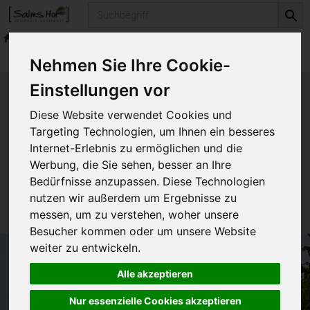
Produkt
erlesene Weine
Rotweine
Produkte
erlesene Weine
Rotweine
Nehmen Sie Ihre Cookie-
Einstellungen vor
Produkt "Burgenland Rot"
Diese Website verwendet Cookies und
nicht verfügbar.
Targeting Technologien, um Ihnen ein besseres
Internet-Erlebnis zu ermöglichen und die
Werbung, die Sie sehen, besser an Ihre
Das von Ihnen gesuchte Produkt ist leider zur Zeit
Bedürfnisse anzupassen. Diese Technologien
nicht verfügbar.
nutzen wir außerdem um Ergebnisse zu
messen, um zu verstehen, woher unsere
Besucher kommen oder um unsere Website
weiter zu entwickeln.
Alle akzeptieren
Nur essenzielle Cookies akzeptieren