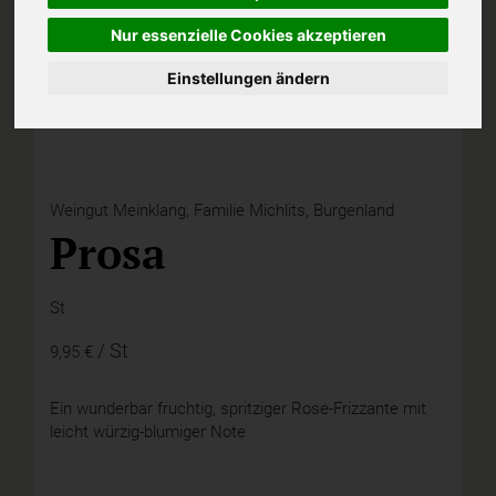
Nur essenzielle Cookies akzeptieren
Einstellungen ändern
Weingut Meinklang, Familie Michlits, Burgenland
Prosa
St
/ St
9,95 €
Ein wunderbar fruchtig, spritziger Rose-Frizzante mit
leicht würzig-blumiger Note