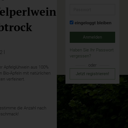
elperlwein
Passwort
btrock
eingeloggt bleiben
Anmelden
Haben Sie Ihr Passwort
2 l
vergessen?
oder
er Apfelglühwein aus 100%
 Bio-Äpfeln mit natürlichen
Jetzt registrieren!
ten verfeinert.
stimme die Anzahl nach
eschmack!