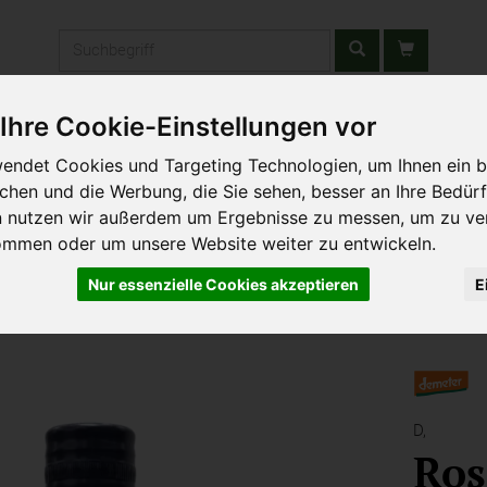
Produkt
Ihre Cookie-Einstellungen vor
stätten & Schulen
Liefergebiet
Wochenmarkt
Unsere W
endet Cookies und Targeting Technologien, um Ihnen ein b
ichen und die Werbung, die Sie sehen, besser an Ihre Bedür
n nutzen wir außerdem um Ergebnisse zu messen, um zu ve
ommen oder um unsere Website weiter zu entwickeln.
Nur essenzielle Cookies akzeptieren
E
D,
Ros