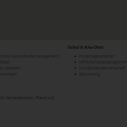
Schul & Kita-Obst
bliches Gesundheitsmanagement
Kindertagesstätten
oObst
NRW-Schulobstprogram
t bestellen
Schulkinderpartnerschaft
tteilungen
Sponsoring
glich Versandkosten, Pfand und