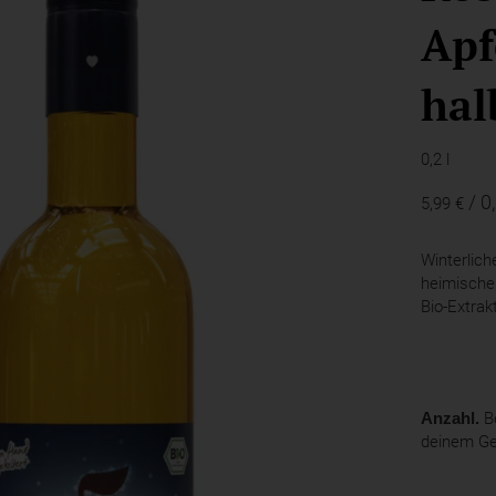
Apf
hal
0,2 l
/ 0,
5,99 €
Winterlich
heimischen
Bio-Extrak
Anzahl.
Be
deinem G