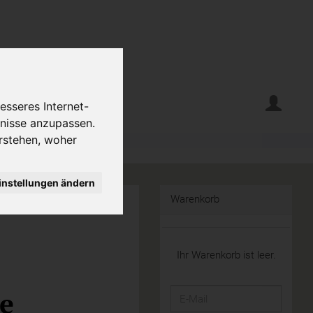
erte
Krumelecke
esseres Internet-
fnisse anzupassen.
rstehen, woher
instellungen ändern
Warenkorb
Ihr Warenkorb ist leer.
e
E-
Mail