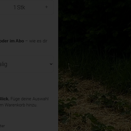
Stk
oder im Abo
– wie es dir
lick.
Füge deine Auswahl
em Warenkorb hinzu.
ter