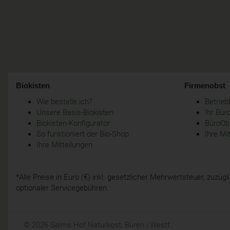
Biokisten
Firmenobst
Wie bestelle ich?
Betrie
Unsere Basis-Biokisten
Ihr Bür
Biokisten-Konfigurator
BüroObs
So funktioniert der Bio-Shop
Ihre Mi
Ihre Mitteilungen
*Alle Preise in Euro (€) inkl. gesetzlicher Mehrwertsteuer, zuzü
optionaler Servicegebühren.
© 2026 Salms Hof Naturkost, Büren i.Westf.