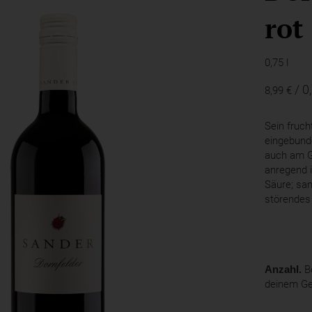
rot
0,75 l
/ 0
8,99 €
Sein fruch
eingebunde
auch am G
anregend i
Säure; sa
störendes
Anzahl.
Be
deinem G