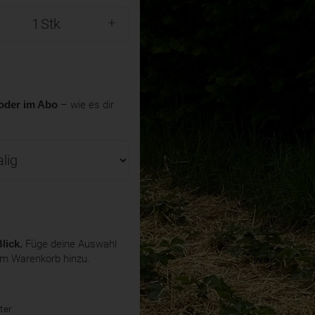
Stk
oder im Abo
– wie es dir
lick.
Füge deine Auswahl
em Warenkorb hinzu.
ter