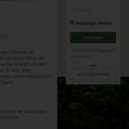
Passwort
eingeloggt bleiben
,75 l
Anmelden
Haben Sie Ihr Passwort
tiger Charakter ist
vergessen?
n von feiner Würze, die
aumen präsent und sehr
oder
st. Er zeigt feine
Jetzt registrieren!
mtigen, runden Abgang ohne
 Tannin.
stimme die Anzahl nach
eschmack!