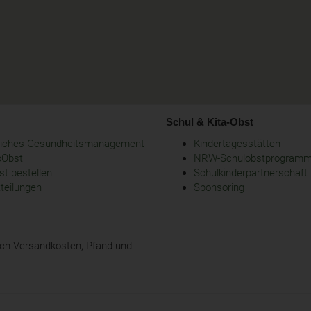
Schul & Kita-Obst
bliches Gesundheitsmanagement
Kindertagesstätten
oObst
NRW-Schulobstprogram
t bestellen
Schulkinderpartnerschaft
tteilungen
Sponsoring
glich Versandkosten, Pfand und