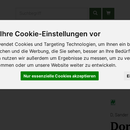
Produkt
Ihre Cookie-Einstellungen vor
stätten & Schulen
Liefergebiet
Wochenmarkt
Unsere W
endet Cookies und Targeting Technologien, um Ihnen ein b
ichen und die Werbung, die Sie sehen, besser an Ihre Bedür
n nutzen wir außerdem um Ergebnisse zu messen, um zu ve
ommen oder um unsere Website weiter zu entwickeln.
Nur essenzielle Cookies akzeptieren
E
D,
Sander
Dor