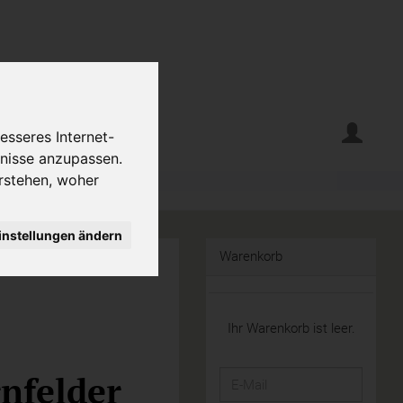
erte
Krumelecke
esseres Internet-
fnisse anzupassen.
rstehen, woher
instellungen ändern
Warenkorb
Ihr Warenkorb ist leer.
nfelder
E-
Mail