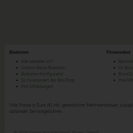
Biokisten
Firmenobst
Wie bestelle ich?
Betrie
Unsere Basis-Biokisten
Ihr Bür
Biokisten-Konfigurator
BüroObs
So funktioniert der Bio-Shop
Ihre Mi
Ihre Mitteilungen
*Alle Preise in Euro (€) inkl. gesetzlicher Mehrwertsteuer, zuzü
optionaler Servicegebühren.
© 2026 Salms Hof Naturkost, Büren i.Westf.