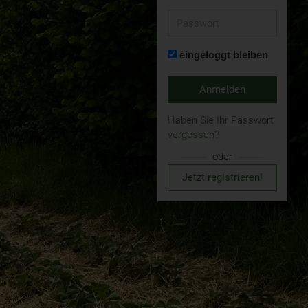
Passwort
eingeloggt bleiben
Anmelden
Haben Sie Ihr Passwort
vergessen?
oder
Jetzt registrieren!