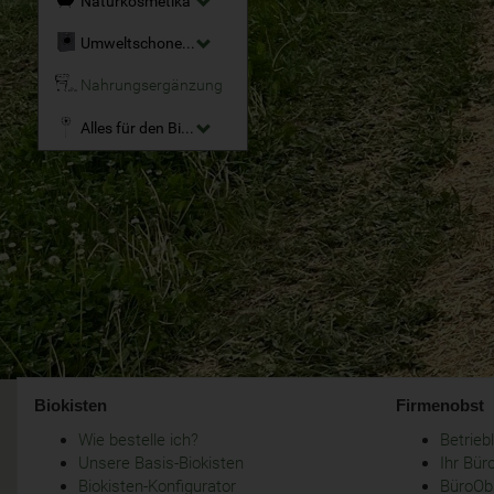
Naturkosmetika
Umweltschonende Reinigungsmittel
Nahrungsergänzung
Alles für den Bio-Garten
Biokisten
Firmenobst
Wie bestelle ich?
Betrie
Unsere Basis-Biokisten
Ihr Bür
Biokisten-Konfigurator
BüroObs