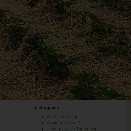
Liefergebiet
Wo Sie uns finden
m
Wohin liefern wir?
Unser aktueller Tourenplan