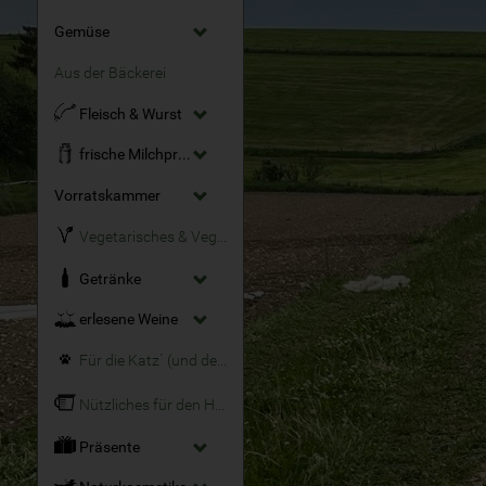
Gemüse
Aus der Bäckerei
Fleisch & Wurst
frische Milchprodukte
Vorratskammer
Vegetarisches & Veganes
Getränke
erlesene Weine
Für die Katz´ (und den Hund)
Nützliches für den Haushalt
Präsente