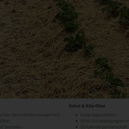
Schul & Kita-Obst
bliches Gesundheitsmanagement
Kindertagesstätten
oObst
NRW-Schulobstprogram
t bestellen
Schulkinderpartnerschaft