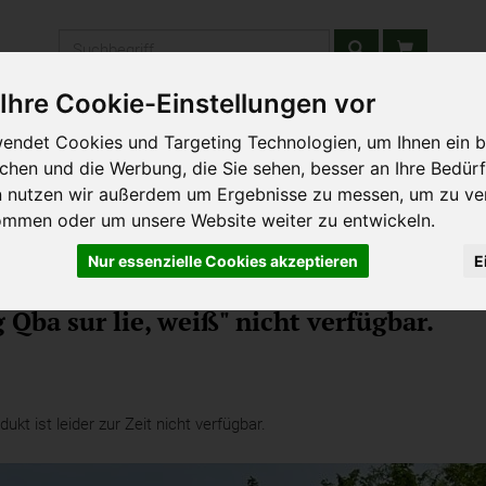
Produkt
Ihre Cookie-Einstellungen vor
stätten & Schulen
Liefergebiet
Wochenmarkt
Unsere W
endet Cookies und Targeting Technologien, um Ihnen ein b
ichen und die Werbung, die Sie sehen, besser an Ihre Bedür
n nutzen wir außerdem um Ergebnisse zu messen, um zu ve
ommen oder um unsere Website weiter zu entwickeln.
Nur essenzielle Cookies akzeptieren
E
 Qba sur lie, weiß" nicht verfügbar.
kt ist leider zur Zeit nicht verfügbar.