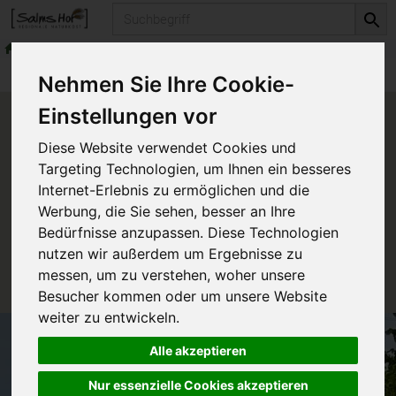
Produkt
erlesene Weine
Rotweine
Produkte
erlesene Weine
Rotweine
Nehmen Sie Ihre Cookie-
Einstellungen vor
Produkt "La Croix Simon
Diese Website verwendet Cookies und
Bordeaux Rouge AOC 2009"
Targeting Technologien, um Ihnen ein besseres
nicht verfügbar.
Internet-Erlebnis zu ermöglichen und die
Werbung, die Sie sehen, besser an Ihre
Bedürfnisse anzupassen. Diese Technologien
Das von Ihnen gesuchte Produkt ist leider zur Zeit
nutzen wir außerdem um Ergebnisse zu
nicht verfügbar.
messen, um zu verstehen, woher unsere
Besucher kommen oder um unsere Website
weiter zu entwickeln.
Alle akzeptieren
Nur essenzielle Cookies akzeptieren