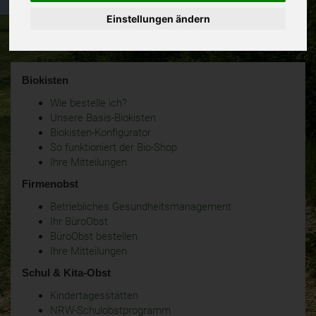
Einstellungen ändern
Biokisten
Wie bestelle ich?
Unsere Basis-Biokisten
Biokisten-Konfigurator
So funktioniert der Bio-Shop
Ihre Mitteilungen
Firmenobst
Betriebliches Gesundheitsmanagement
Ihr BüroObst
BüroObst bestellen
Ihre Mitteilungen
Schul & Kita-Obst
Kindertagesstätten
NRW-Schulobstprogramm