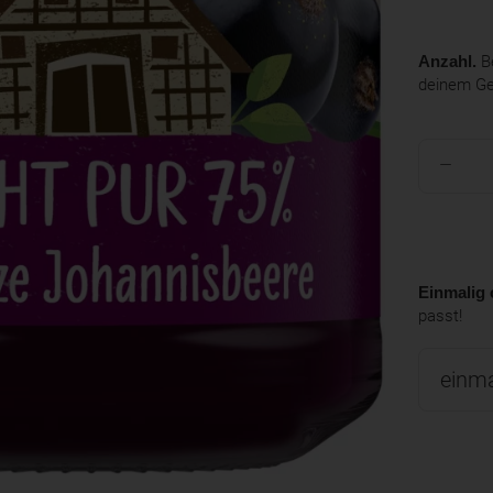
Anzahl.
Be
deinem G
Einmalig 
passt!