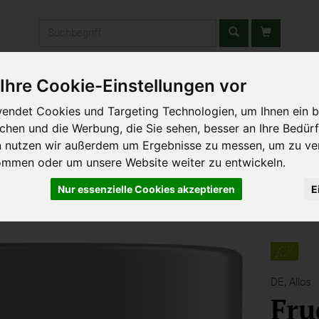
Produkt
Ihre Cookie-Einstellungen vor
stätten & Schulen
Liefergebiet
Wochenmarkt
Unsere W
endet Cookies und Targeting Technologien, um Ihnen ein b
ichen und die Werbung, die Sie sehen, besser an Ihre Bedür
n nutzen wir außerdem um Ergebnisse zu messen, um zu ve
ommen oder um unsere Website weiter zu entwickeln.
Nur essenzielle Cookies akzeptieren
E
DE,
Allos
Fru