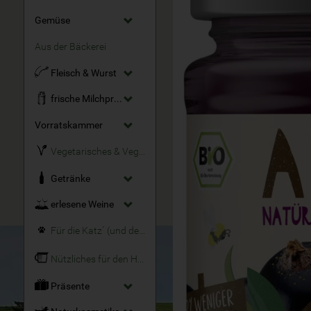
Gemüse
Aus der Bäckerei
Fleisch & Wurst
frische Milchprodukte
Vorratskammer
Vegetarisches & Veganes
Getränke
erlesene Weine
Für die Katz´ (und den Hund)
Nützliches für den Haushalt
Präsente