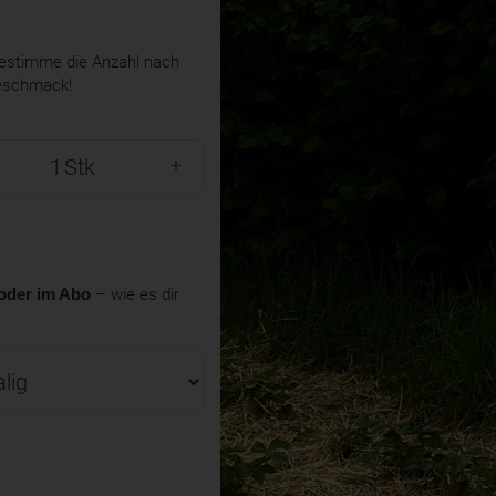
stimme die Anzahl nach
eschmack!
Stk
oder im Abo
– wie es dir