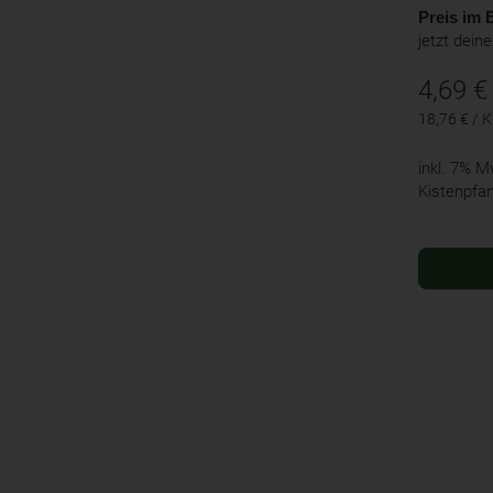
Preis im B
jetzt dein
4,69
€
18,76 € / 
inkl. 7% 
Kistenpfa