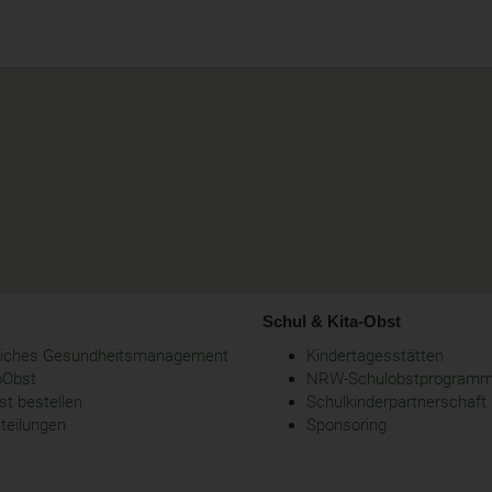
Schul & Kita-Obst
bliches Gesundheitsmanagement
Kindertagesstätten
oObst
NRW-Schulobstprogram
t bestellen
Schulkinderpartnerschaft
tteilungen
Sponsoring