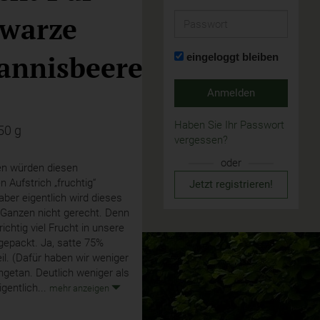
warze
Passwort
annisbeere
eingeloggt bleiben
Anmelden
Haben Sie Ihr Passwort
50 g
vergessen?
oder
en würden diesen
 Aufstrich „fruchtig“
Jetzt registrieren!
ber eigentlich wird dieses
Ganzen nicht gerecht. Denn
richtig viel Frucht in unsere
gepackt. Ja, satte 75%
il. (Dafür haben wir weniger
ngetan. Deutlich weniger als
igentlich...
mehr anzeigen