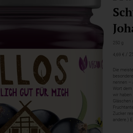
Sch
Joh
250 g
/ 2
4,69 €
Die meist
besonderen
nennen – a
Wort dem 
wir haben 
Gläschen 
Fruchtante
Zucker rei
andere.) E