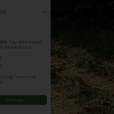
lick.
Füge deine Auswahl
em Warenkorb hinzu.
€
tk
MwSt
zzgl. Versand und
nd
Hinzufügen