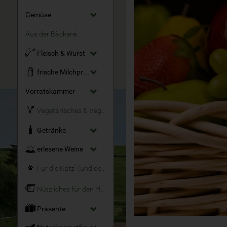
Gemüse
Aus der Bäckerei
Fleisch & Wurst
frische Milchprodukte
Vorratskammer
Vegetarisches & Veganes
Getränke
erlesene Weine
Für die Katz´ (und den Hund)
Nützliches für den Haushalt
Präsente