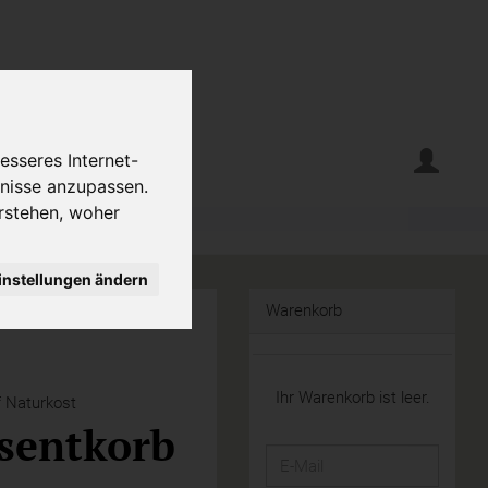
erte
Krumelecke
esseres Internet-
fnisse anzupassen.
rstehen, woher
instellungen ändern
Warenkorb
Ihr Warenkorb ist leer.
 Naturkost
sentkorb
E-
Mail