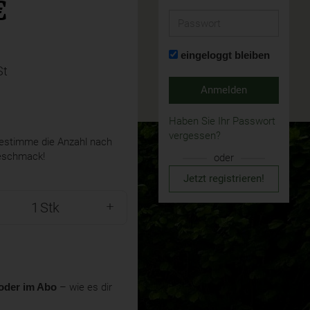
€
Passwort
eingeloggt bleiben
St
Anmelden
Haben Sie Ihr Passwort
vergessen?
stimme die Anzahl nach
eschmack!
oder
Jetzt registrieren!
Stk
oder im Abo
– wie es dir