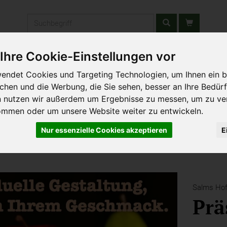
Produkt
Ihre Cookie-Einstellungen vor
stätten & Schulen
Liefergebiet
Wochenmarkt
Unsere W
endet Cookies und Targeting Technologien, um Ihnen ein b
ichen und die Werbung, die Sie sehen, besser an Ihre Bedür
n nutzen wir außerdem um Ergebnisse zu messen, um zu ve
ommen oder um unsere Website weiter zu entwickeln.
Nur essenzielle Cookies akzeptieren
E
Salms Hof
Prä