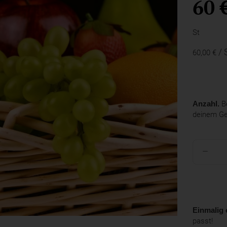
60 
St
/ 
60,00 €
Anzahl.
Be
deinem G
Einmalig 
passt!