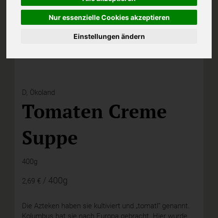
Nur essenzielle Cookies akzeptieren
Einstellungen ändern
D,
Ökoland
Tomaten Creme
Suppe
400g
/ 400g
2,69 €
Die Azteken haben sie kultiviert und „tomatl“ genannt.
Kolumbus hat sie nach Europa gebracht. Hier wurde