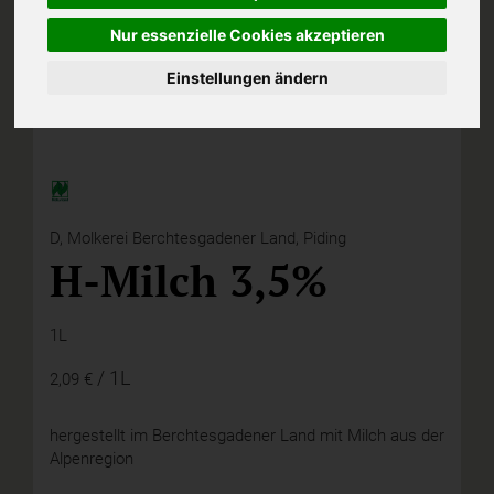
Nur essenzielle Cookies akzeptieren
Einstellungen ändern
D,
Molkerei Berchtesgadener Land, Piding
H-Milch 3,5%
1L
/ 1L
2,09 €
hergestellt im Berchtesgadener Land mit Milch aus der
Alpenregion