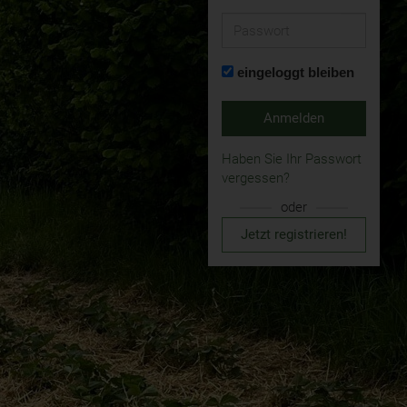
Passwort
eingeloggt bleiben
Anmelden
Haben Sie Ihr Passwort
vergessen?
oder
Jetzt registrieren!