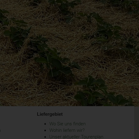
Liefergebiet
Wo Sie uns finden
m
Wohin liefern wir?
Unser aktueller Tourenplan