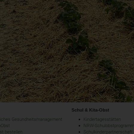
Schul & Kita-Obst
bliches Gesundheitsmanagement
Kindertagesstätten
oObst
NRW-Schulobstprogram
t bestellen
Schulkinderpartnerschaft