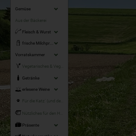
Gemüse
Aus der Bäckerei
Fleisch & Wurst
frische Milchprodukte
Vorratskammer
Vegetarisches & Veganes
Getränke
erlesene Weine
Für die Katz´ (und den Hund)
Nützliches für den Haushalt
Präsente