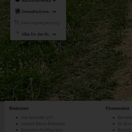
Naturkosmetika
Umweltschonende Reinigungsmittel
Nahrungsergänzung
Alles für den Bio-Garten
Biokisten
Firmenobst
Wie bestelle ich?
Betrie
Unsere Basis-Biokisten
Ihr Bür
Biokisten-Konfigurator
BüroObs