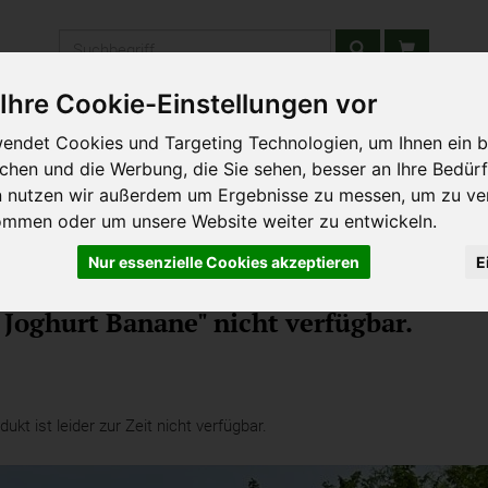
Produkt
Ihre Cookie-Einstellungen vor
stätten & Schulen
Liefergebiet
Wochenmarkt
Unsere W
endet Cookies und Targeting Technologien, um Ihnen ein b
ichen und die Werbung, die Sie sehen, besser an Ihre Bedür
n nutzen wir außerdem um Ergebnisse zu messen, um zu ve
ommen oder um unsere Website weiter zu entwickeln.
Nur essenzielle Cookies akzeptieren
E
hersatzprodukte
 Joghurt Banane" nicht verfügbar.
kt ist leider zur Zeit nicht verfügbar.