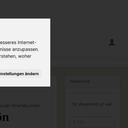
erte
Krumelecke
esseres Internet-
fnisse anzupassen.
rstehen, woher
instellungen ändern
Warenkorb
Ihr Warenkorb ist leer.
rudel Mineralbrunnen
ön
E-
Mail