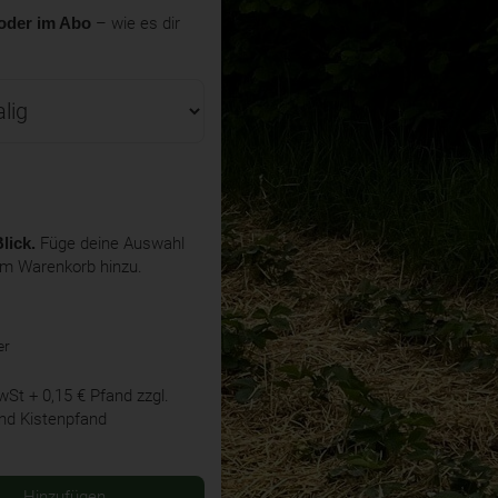
oder im Abo
– wie es dir
lick.
Füge deine Auswahl
em Warenkorb hinzu.
er
MwSt
+ 0,15 € Pfand
zzgl.
nd Kistenpfand
Hinzufügen