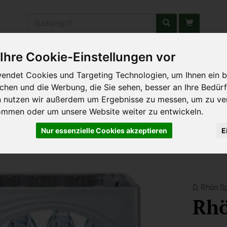
Produkt
Ihre Cookie-Einstellungen vor
stätten & Schulen
Liefergebiet
Wochenmarkt
Unsere W
endet Cookies und Targeting Technologien, um Ihnen ein b
ichen und die Werbung, die Sie sehen, besser an Ihre Bedür
n nutzen wir außerdem um Ergebnisse zu messen, um zu ve
ommen oder um unsere Website weiter zu entwickeln.
Nur essenzielle Cookies akzeptieren
E
D,
Rhön Sp
Rh