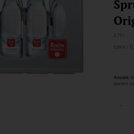
Spr
Ori
0,75 l
/ 0
0,89 €
Anzahl.
Be
deinem G