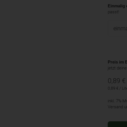
Einmalig 
passt!
Preis im B
jetzt dein
0,89
€
0,89 € / Lit
inkl. 7% 
Versand u