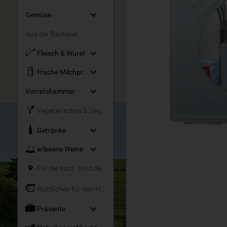
Gemüse
Aus der Bäckerei
Fleisch & Wurst
frische Milchprodukte
Vorratskammer
Vegetarisches & Veganes
Getränke
erlesene Weine
Für die Katz´ (und den Hund)
Nützliches für den Haushalt
Präsente