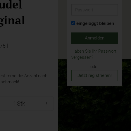
udel
Passwort
ginal
eingeloggt bleiben
Anmelden
,75 l
Haben Sie Ihr Passwort
vergessen?
oder
Jetzt registrieren!
stimme die Anzahl nach
eschmack!
Stk