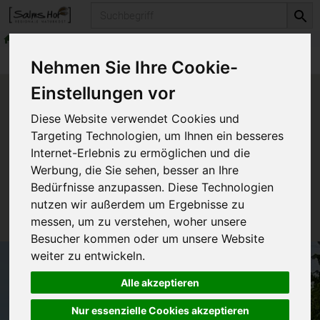
Produkt
frisches Obst, Früchte & Nüsse
Produkte
frisches Obst, Früchte & Nüsse
Nehmen Sie Ihre Cookie-
Einstellungen vor
Produkt "Physalis" nicht
Diese Website verwendet Cookies und
verfügbar.
Targeting Technologien, um Ihnen ein besseres
Internet-Erlebnis zu ermöglichen und die
Werbung, die Sie sehen, besser an Ihre
Das von Ihnen gesuchte Produkt ist leider zur Zeit
Bedürfnisse anzupassen. Diese Technologien
nicht verfügbar.
nutzen wir außerdem um Ergebnisse zu
messen, um zu verstehen, woher unsere
Besucher kommen oder um unsere Website
weiter zu entwickeln.
Alle akzeptieren
Nur essenzielle Cookies akzeptieren