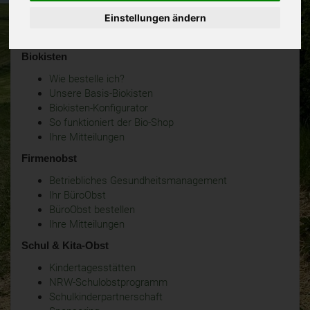
Einstellungen ändern
Biokisten
Wie bestelle ich?
Unsere Basis-Biokisten
Biokisten-Konfigurator
So funktioniert der Bio-Shop
Ihre Mitteilungen
Firmenobst
Betriebliches Gesundheitsmanagement
Ihr BüroObst
BüroObst bestellen
Ihre Mitteilungen
Schul & Kita-Obst
Kindertagesstätten
NRW-Schulobstprogramm
Schulkinderpartnerschaft