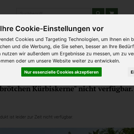
Produkt
Ihre Cookie-Einstellungen vor
stätten & Schulen
Liefergebiet
Wochenmarkt
Unsere W
endet Cookies und Targeting Technologien, um Ihnen ein b
ichen und die Werbung, die Sie sehen, besser an Ihre Bedür
n nutzen wir außerdem um Ergebnisse zu messen, um zu ve
ommen oder um unsere Website weiter zu entwickeln.
Nur essenzielle Cookies akzeptieren
E
brötchen Kürbiskerne" nicht verfügbar.
kt ist leider zur Zeit nicht verfügbar.