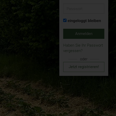
Passwort
eingeloggt bleiben
Anmelden
Haben Sie Ihr Passwort
vergessen?
oder
Jetzt registrieren!