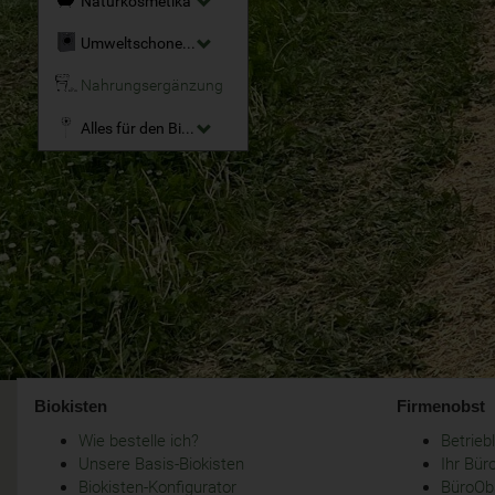
Naturkosmetika
Umweltschonende Reinigungsmittel
Nahrungsergänzung
Alles für den Bio-Garten
Biokisten
Firmenobst
Wie bestelle ich?
Betrie
Unsere Basis-Biokisten
Ihr Bür
Biokisten-Konfigurator
BüroObs