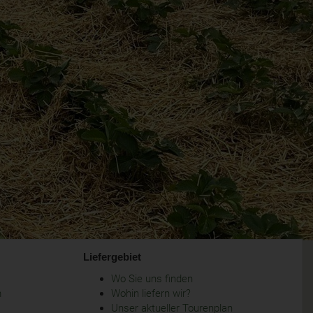
Liefergebiet
Wo Sie uns finden
m
Wohin liefern wir?
Unser aktueller Tourenplan