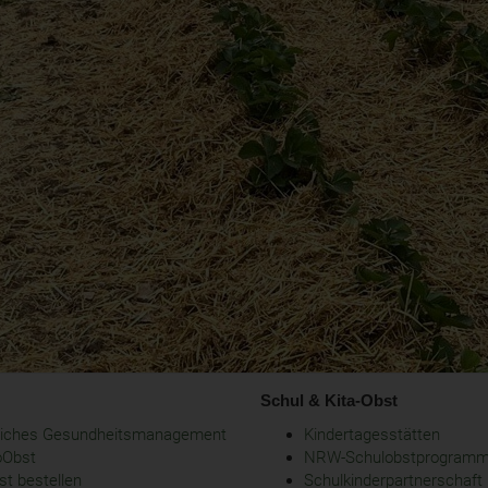
Schul & Kita-Obst
bliches Gesundheitsmanagement
Kindertagesstätten
oObst
NRW-Schulobstprogram
t bestellen
Schulkinderpartnerschaft