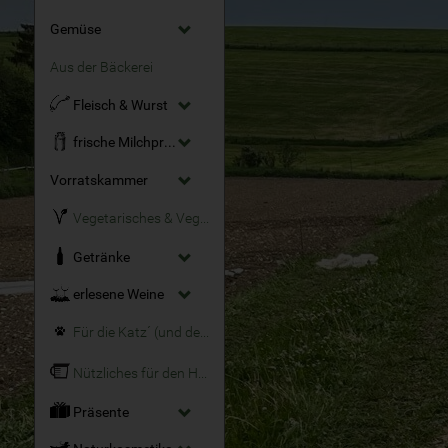
Gemüse
Aus der Bäckerei
Fleisch & Wurst
frische Milchprodukte
Vorratskammer
Vegetarisches & Veganes
Getränke
erlesene Weine
Für die Katz´ (und den Hund)
Nützliches für den Haushalt
Präsente