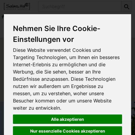
Produkt
Getreide & Müsli
Müsli & Krunchy
Produkte
Vorratskammer
Getreide & Müsli
Nehmen Sie Ihre Cookie-
Müsli & Krunchy
Einstellungen vor
Produkt "Amaranth-Honig-
Diese Website verwendet Cookies und
Poppies" nicht verfügbar.
Targeting Technologien, um Ihnen ein besseres
Internet-Erlebnis zu ermöglichen und die
Werbung, die Sie sehen, besser an Ihre
Das von Ihnen gesuchte Produkt ist leider zur Zeit
Bedürfnisse anzupassen. Diese Technologien
nicht verfügbar.
nutzen wir außerdem um Ergebnisse zu
messen, um zu verstehen, woher unsere
Besucher kommen oder um unsere Website
weiter zu entwickeln.
Alle akzeptieren
Nur essenzielle Cookies akzeptieren