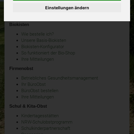
Einstellungen ändern
Biokisten
Wie bestelle ich?
Unsere Basis-Biokisten
Biokisten-Konfigurator
So funktioniert der Bio-Shop
Ihre Mitteilungen
Firmenobst
Betriebliches Gesundheitsmanagement
Ihr BüroObst
BüroObst bestellen
Ihre Mitteilungen
Schul & Kita-Obst
Kindertagesstätten
NRW-Schulobstprogramm
Schulkinderpartnerschaft