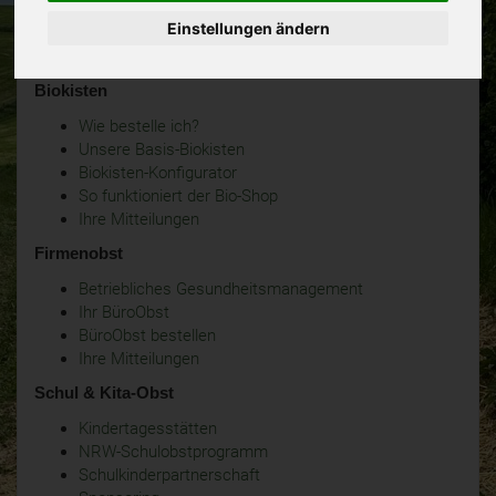
Einstellungen ändern
Biokisten
Wie bestelle ich?
Unsere Basis-Biokisten
Biokisten-Konfigurator
So funktioniert der Bio-Shop
Ihre Mitteilungen
Firmenobst
Betriebliches Gesundheitsmanagement
Ihr BüroObst
BüroObst bestellen
Ihre Mitteilungen
Schul & Kita-Obst
Kindertagesstätten
NRW-Schulobstprogramm
Schulkinderpartnerschaft