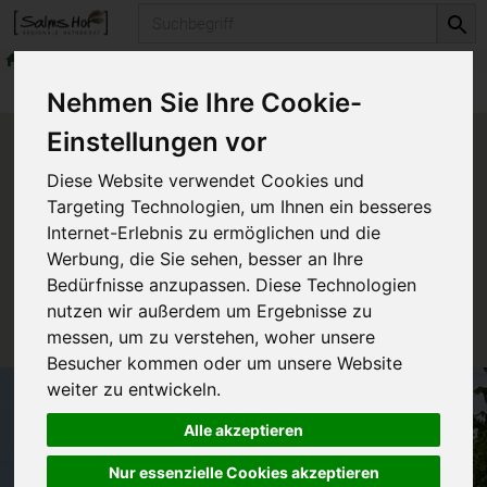
Produkt
Aus der Bäckerei
Produkte
Aus der Bäckerei
Nehmen Sie Ihre Cookie-
Einstellungen vor
Produkt "Dinkeltoast 100%"
Diese Website verwendet Cookies und
nicht verfügbar.
Targeting Technologien, um Ihnen ein besseres
Internet-Erlebnis zu ermöglichen und die
Werbung, die Sie sehen, besser an Ihre
Das von Ihnen gesuchte Produkt ist leider zur Zeit
Bedürfnisse anzupassen. Diese Technologien
nicht verfügbar.
nutzen wir außerdem um Ergebnisse zu
messen, um zu verstehen, woher unsere
Besucher kommen oder um unsere Website
weiter zu entwickeln.
Alle akzeptieren
Nur essenzielle Cookies akzeptieren