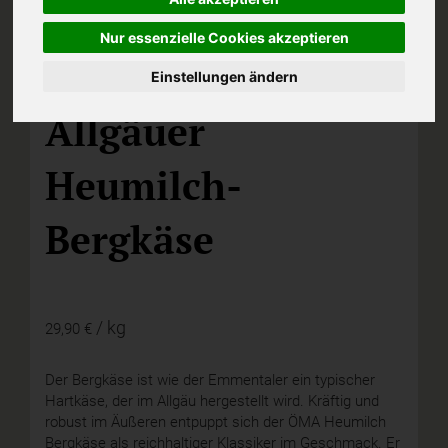
Nur essenzielle Cookies akzeptieren
Einstellungen ändern
D,
ÖMA
Allgäuer
Heumilch-
Bergkäse
/ kg
29,90 €
Der Bergkäse ist wie der Emmentaler ein typischer
Hartkäse, der im Allgäu hergestellt wird. Kräftig und
robust im Äußeren entpuppt sich der ÖMA Heumilch
Bergkäse als reichhaltiger Klassiker im Geschmack. Er